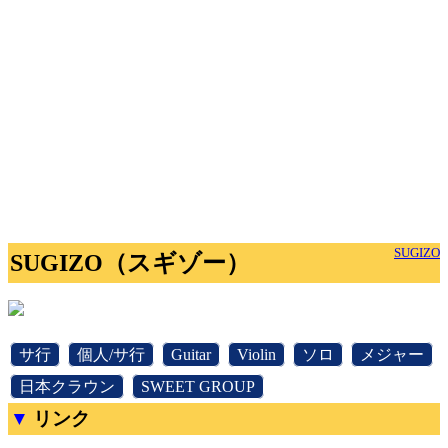
SUGIZO
SUGIZO（スギゾー）
[
サ行
]
[
個人/サ行
]
[
Guitar
]
[
Violin
]
[
ソロ
]
[
メジャー
]
[
日本クラウン
]
[
SWEET GROUP
]
リンク