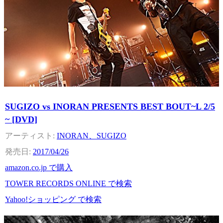
SUGIZO vs INORAN PRESENTS BEST BOUT~L 2/5
~ [DVD]
INORAN、SUGIZO
2017/04/26
amazon.co.jp で購入
TOWER RECORDS ONLINE で検索
Yahoo!ショッピング で検索