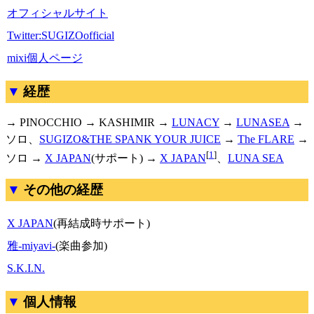
オフィシャルサイト
Twitter:SUGIZOofficial
mixi個人ページ
経歴
→ PINOCCHIO → KASHIMIR →
LUNACY
→
LUNASEA
→
ソロ、
SUGIZO&THE SPANK YOUR JUICE
→
The FLARE
→
[
1
]
ソロ →
X JAPAN
(サポート) →
X JAPAN
、
LUNA SEA
その他の経歴
X JAPAN
(再結成時サポート)
雅-miyavi-
(楽曲参加)
S.K.I.N.
個人情報