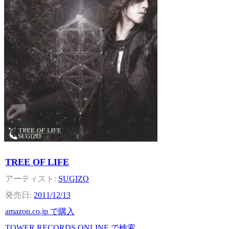
TREE OF LIFE
SUGIZO
2011/12/13
amazon.co.jp で購入
TOWER RECORDS ONLINE で検索