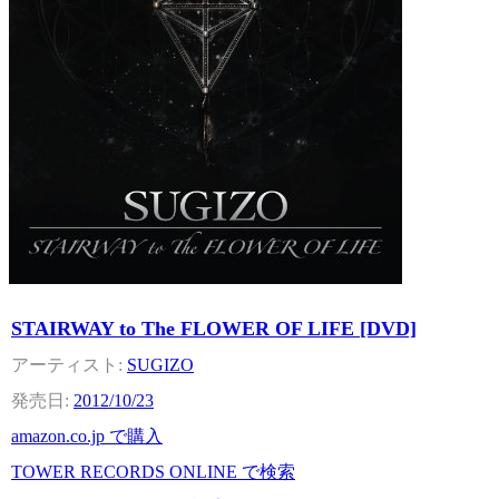
STAIRWAY to The FLOWER OF LIFE [DVD]
SUGIZO
2012/10/23
amazon.co.jp で購入
TOWER RECORDS ONLINE で検索