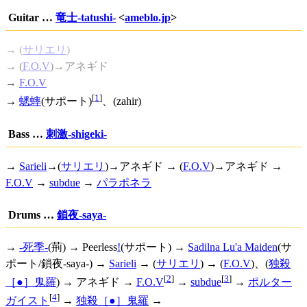
Guitar …
竜士-tatushi-
<
ameblo.jp
>
→ (
サリエリ
)
→ (
F.O.V
)→アネギド
→
F.O.V
[
1
]
→
蟋蟀
(サポート)
、(zahir)
Bass …
刺激-shigeki-
→
Sarieli
→(
サリエリ
)→アネギド → (
F.O.V
)→アネギド →
F.O.V
→
subdue
→
パラポネラ
Drums …
鎖夜-saya-
→
-死季-
(荊) →
Peerless
!
(サポート) →
Sadilna Lu'a Maiden
(サ
ポート/鎖夜-saya-) →
Sarieli
→ (
サリエリ
) → (
F.O.V
)、(
独殺
[
2
]
[
3
]
［●］鬼羅
) → アネギド →
F.O.V
→
subdue
→
ポルター
[
4
]
ガイスト
→
独殺［●］鬼羅
→