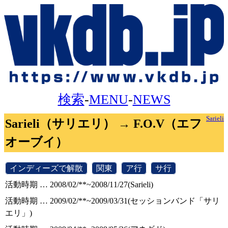
検索
-
MENU
-
NEWS
Sarieli
Sarieli（サリエリ） → F.O.V（エフ
オーブイ）
[
インディーズで解散
]
[
関東
]
[
ア行
]
[
サ行
]
活動時期 … 2008/02/**~2008/11/27(Sarieli)
活動時期 … 2009/02/**~2009/03/31(セッションバンド「サリ
エリ」)