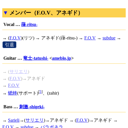
メンバー（F.O.V、アネギド）
Vocal …
葎-ritsu-
→ (
F.O.V
)(リツ) → アネギド(葎-ritsu-) →
F.O.V
→
subdue
→
[
引退
]
Guitar …
竜士-tatushi-
<
ameblo.jp
>
→ (
サリエリ
)
→ (
F.O.V
)→アネギド
→
F.O.V
[
5
]
→
蟋蟀
(サポート)
、(zahir)
Bass …
刺激-shigeki-
→
Sarieli
→(
サリエリ
)→アネギド → (
F.O.V
)→アネギド →
F.O.V
→
subdue
→
パラポネラ