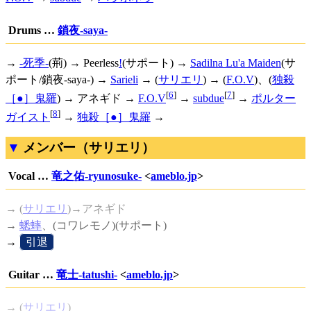
Drums …
鎖夜-saya-
→
-死季-
(荊) →
Peerless
!
(サポート) →
Sadilna Lu'a Maiden
(サ
ポート/鎖夜-saya-) →
Sarieli
→ (
サリエリ
) → (
F.O.V
)、(
独殺
[
6
]
[
7
]
［●］鬼羅
) → アネギド →
F.O.V
→
subdue
→
ポルター
[
8
]
ガイスト
→
独殺［●］鬼羅
→
メンバー（サリエリ）
Vocal …
竜之佑-ryunosuke-
<
ameblo.jp
>
→ (
サリエリ
)→アネギド
→
蟋蟀
、(コワレモノ)(サポート)
→
[
引退
]
Guitar …
竜士-tatushi-
<
ameblo.jp
>
→ (
サリエリ
)