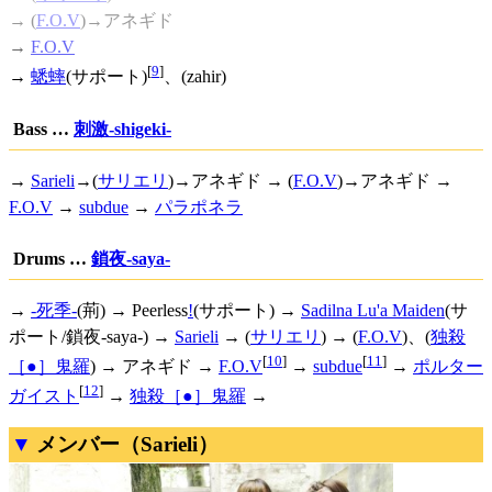
→ (
F.O.V
)→アネギド
→
F.O.V
[
9
]
→
蟋蟀
(サポート)
、(zahir)
Bass …
刺激-shigeki-
→
Sarieli
→(
サリエリ
)→アネギド → (
F.O.V
)→アネギド →
F.O.V
→
subdue
→
パラポネラ
Drums …
鎖夜-saya-
→
-死季-
(荊) →
Peerless
!
(サポート) →
Sadilna Lu'a Maiden
(サ
ポート/鎖夜-saya-) →
Sarieli
→ (
サリエリ
) → (
F.O.V
)、(
独殺
[
10
]
[
11
]
［●］鬼羅
) → アネギド →
F.O.V
→
subdue
→
ポルター
[
12
]
ガイスト
→
独殺［●］鬼羅
→
メンバー（Sarieli）