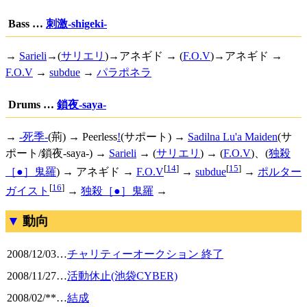
Bass …
刺激-shigeki-
→
Sarieli
→(
サリエリ
)→アネギド → (
F.O.V
)→アネギド →
F.O.V
→
subdue
→
パラポネラ
Drums …
鎖夜-saya-
→
-死季-
(荊) →
Peerless
!
(サポート) →
Sadilna Lu'a Maiden
(サ
ポート/鎖夜-saya-) →
Sarieli
→ (
サリエリ
) → (
F.O.V
)、(
独殺
[
14
]
[
15
]
［●］鬼羅
) → アネギド →
F.O.V
→
subdue
→
ポルター
[
16
]
ガイスト
→
独殺［●］鬼羅
→
動向
2008/12/03
…
チャリティーオークション 終了
2008/11/27
…
活動休止(池袋CYBER)
2008/02/**
…
結成