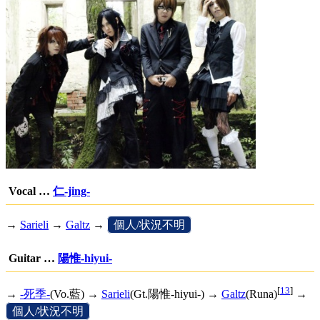
Vocal …
仁-jing-
→
Sarieli
→
Galtz
→
[
個人/状況不明
]
Guitar …
陽惟-hiyui-
[
13
]
→
-死季-
(Vo.藍) →
Sarieli
(Gt.陽惟-hiyui-) →
Galtz
(Runa)
→
[
個人/状況不明
]