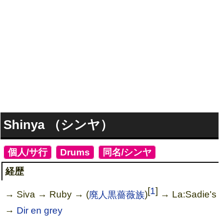
Shinya （シンヤ）
[
個人/サ行
]
[
Drums
]
[
同名/シンヤ
]
経歴
[
1
]
→ Siva → Ruby → (
廃人黒薔薇族
)
→ La:Sadie's
→
Dir en grey