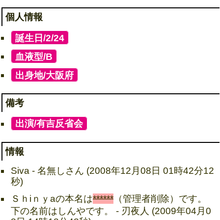
個人情報
[
誕生日/2/24
]
[
血液型/B
]
[
出身地/大阪府
]
備考
[
出演/有吉反省会
]
情報
Siva - 名無しさん (2008年12月08日 01時42分12
秒)
Ｓｈiｎｙaの本名は
******
（管理者削除）です。
下の名前はしんやです。 - 刃夜人 (2009年04月0