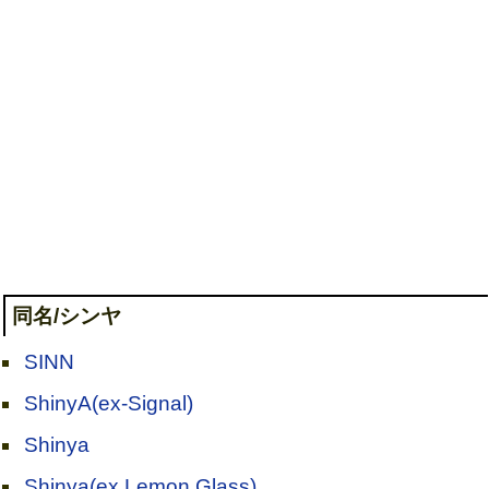
同名/シンヤ
SINN
ShinyA(ex-Signal)
Shinya
Shinya(ex.Lemon Glass)