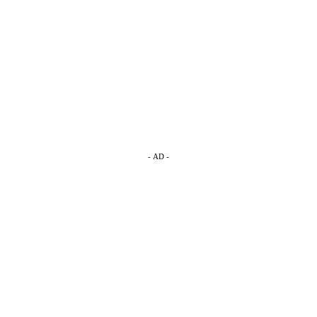
- AD -