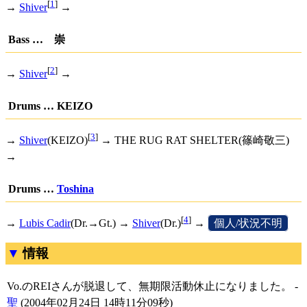
[
1
]
→
Shiver
→
Bass … 崇
[
2
]
→
Shiver
→
Drums … KEIZO
[
3
]
→
Shiver
(KEIZO)
→ THE RUG RAT SHELTER(篠崎敬三)
→
Drums …
Toshina
[
4
]
→
Lubis Cadir
(Dr.→Gt.) →
Shiver
(Dr.)
→
[
個人/状況不明
]
情報
Vo.のREIさんが脱退して、無期限活動休止になりました。 -
聖
(2004年02月24日 14時11分09秒)