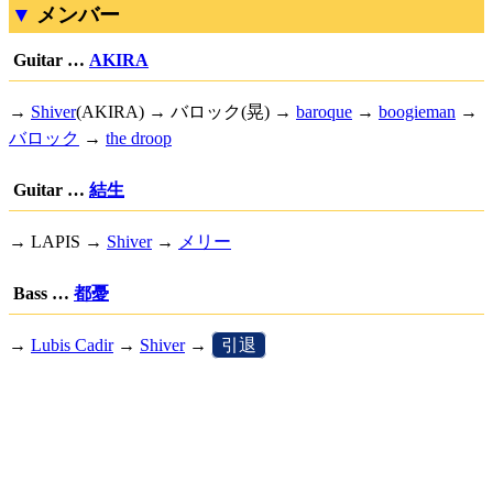
メンバー
Guitar …
AKIRA
→
Shiver
(AKIRA) → バロック(晃) →
baroque
→
boogieman
→
バロック
→
the droop
Guitar …
結生
→ LAPIS →
Shiver
→
メリー
Bass …
都憂
→
Lubis Cadir
→
Shiver
→
[
引退
]