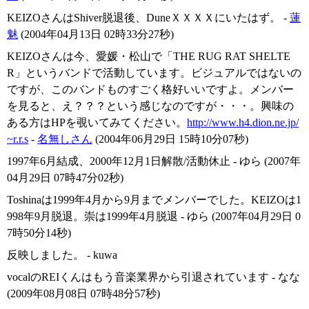
KEIZOさんはShiver脱退後、DuneＸＸＸＸにいたはず。 -
蓮
魅
(2004年04月13日 02時33分27秒)
KEIZOさんは今、愛媛・松山で「THE RUG RAT SHELTE
R」というバンドで活動しています。ビジュアルではないの
ですが、このバンドものすごく格好いいですよ。メンバー
を見ると、え？？？という感じなのですが・・・。興味の
ある方はHPを覗いてみてください。
http://www.h4.dion.ne.jp/
~r.r.s
-
名無しさん
(2004年06月29日 15時10分07秒)
1997年6月結成、2000年12月1日解散/活動休止 - ゆら (2007年
04月29日 07時47分02秒)
Toshinaは1999年4月から9月までメンバーでした。KEIZOは1
998年9月脱退。崇は1999年4月脱退 - ゆら (2007年04月29日 0
7時50分14秒)
反映しました。 - kuwa
vocalのREIくんはもう音楽業界から引退されています - なな
(2009年08月08日 07時48分57秒)