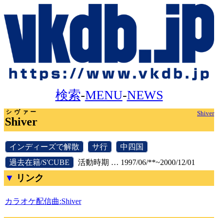
検索
-
MENU
-
NEWS
シヴァー
Shiver
Shiver
[
インディーズで解散
]
[
サ行
]
[
中四国
]
[
過去在籍/S'CUBE
]
活動時期 … 1997/06/**~2000/12/01
リンク
カラオケ配信曲:Shiver