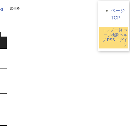
広告枠
引
ページ
TOP
トップ
一覧
ペ
ージ検索
ヘル
プ
RSS
ログイ
ン