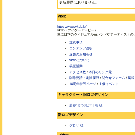
更新履歴はありません。
vkdb
https://www.vkdb.jp/
vkdb（ブイケーデービー）
主に日本のヴィジュアル系バンドやアーティストの
注意事項
コンテンツ説明
過去のお知らせ
vkdbについて
義援活動
アクセス数
/
本日のリンク元
削除要請・削除履歴
/
問合せフォーム
/
掲載
10周年特設ページ
/
主催イベント
キャラクター・旧ロゴデザイン
藤谷“まつおか”千明 様
新ロゴデザイン
グロリ 様
バナー