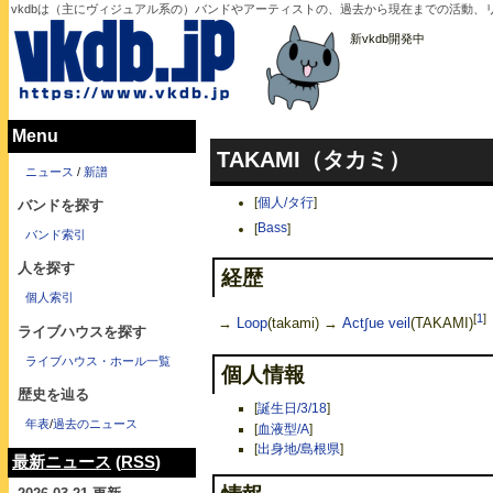
vkdbは（主にヴィジュアル系の）バンドやアーティストの、過去から現在までの活動、
新vkdb開発中
Menu
TAKAMI（タカミ）
ニュース
/
新譜
[
個人/タ行
]
バンドを探す
[
Bass
]
バンド索引
人を探す
経歴
個人索引
[
1
]
→
Loop
(takami) →
Act∫ue veil
(TAKAMI)
ライブハウスを探す
ライブハウス・ホール一覧
個人情報
歴史を辿る
[
誕生日/3/18
]
年表
/
過去のニュース
[
血液型/A
]
[
出身地/島根県
]
最新ニュース
(
RSS
)