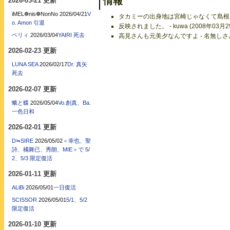
情報
2026-03-21 更新
iMEL❁nis❁NonNo
2026/04/21
V
タカミーの出身地は宮崎じゃなくて島根県ですよ
o. Amon 引退
反映されました。 - kuwa (2008年03月2
ベリィ
2026/03/04
YAIRI 死去
高見さんも元美夕なんですよ - 名無しさん (
2026-02-23 更新
LUNA SEA
2026/02/17
Dr. 真矢
死去
2026-02-07 更新
蛾と蝶
2026/05/04
Vo.創真、Ba.
一色日和
2026-02-01 更新
D≒SIRE
2026/05/02
＜幸也、聖
詩、橘舞已、秀朗、MIE＞で 5/
2、5/3 限定復活
2026-01-11 更新
ALiBi
2026/05/01
一日復活
SCISSOR
2026/05/01
5/1、5/2
限定復活
2026-01-10 更新