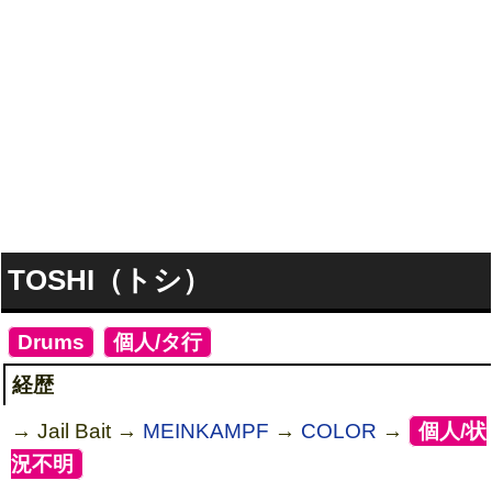
TOSHI（トシ）
[
Drums
]
[
個人/タ行
]
経歴
→ Jail Bait →
MEINKAMPF
→
COLOR
→
[
個人/状
況不明
]