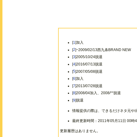
[
1
]加入
[
2
]~2009/02/13西九条BRAND NEW
[
3
]2005/10/24脱退
[
4
]2016/07/13脱退
[
5
]2007/05/08脱退
[
6
]加入
[
7
]2013/07/28脱退
[
8
]2008/04加入、2008/**脱退
[
9
]脱退
情報提供の際は、できるだけネタ元や
最終更新時間：2011年05月11日 00時4
更新履歴はありません。