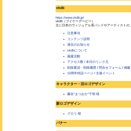
vkdb
https://www.vkdb.jp/
vkdb（ブイケーデービー）
主に日本のヴィジュアル系バンドやアーティストの
注意事項
コンテンツ説明
過去のお知らせ
vkdbについて
義援活動
アクセス数
/
本日のリンク元
削除要請・削除履歴
/
問合せフォーム
/
掲載
10周年特設ページ
/
主催イベント
キャラクター・旧ロゴデザイン
藤谷“まつおか”千明 様
新ロゴデザイン
グロリ 様
バナー