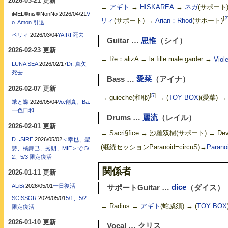
2026-03-21 更新
→
アギト
→
HISKAREA
→
ネガ
(サポート
iMEL❁nis❁NonNo
2026/04/21
V
[
2
リィ
(サポート) →
Arian：Rhod
(サポート)
o. Amon 引退
ベリィ
2026/03/04
YAIRI 死去
Guitar …
思惟
（シイ）
2026-02-23 更新
→ Re：alizA → la fille male garder →
Viol
LUNA SEA
2026/02/17
Dr. 真矢
死去
Bass …
愛菜
（アイナ）
2026-02-07 更新
[
5
]
→ guieche(和耶)
→ (
TOY BOX
)(愛菜) 
蛾と蝶
2026/05/04
Vo.創真、Ba.
一色日和
Drums …
麗流
（レイル）
2026-02-01 更新
→ Sacri§fice → 沙羅双樹(サポート) → Devis
D≒SIRE
2026/05/02
＜幸也、聖
(継続セッションParanoid=circuS)→
Parano
詩、橘舞已、秀朗、MIE＞で 5/
2、5/3 限定復活
関係者
2026-01-11 更新
ALiBi
2026/05/01
一日復活
サポートGuitar …
dice
（ダイス）
SCISSOR
2026/05/01
5/1、5/2
→ Radius →
アギト
(蛇威須) → (
TOY BOX
限定復活
2026-01-10 更新
Vocal … クリス