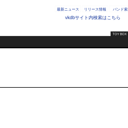
。
最新ニュース
リリース情報
バンド索
vkdbサイト内検索はこちら
TOY BOX
- AD -