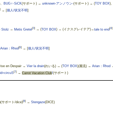
)、
BUG♀-SiCK
(サポート) →
unknown-アンノウン-
(サポート) → (
TOY BOX
)
]
→
[
個人/状況不明
]
[
3
]
[
4
]
e Stolz
→
Metis Gretel
→ (
TOY BOX
) → (イクスグレイテア)→
tale to end
[
6
]
→
Arian：Rhod
→
[
個人/状況不明
]
e en Despair →
Vier la drain
(れいる) → (
TOY BOX
)(麗流) →
Arian：Rhod
[
7
]
id=circuS
→
Carrot Vacation Club
!
(サポート)
[
8
]
)(サポート/dice)
→
Stengaze
(DICE)