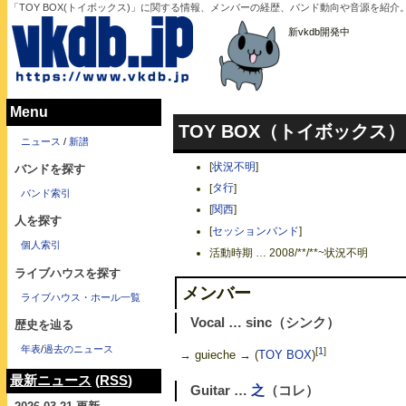
「TOY BOX(トイボックス)」に関する情報、メンバーの経歴、バンド動向や音源を紹介
新vkdb開発中
Menu
TOY BOX（トイボックス）
ニュース
/
新譜
[
状況不明
]
バンドを探す
[
タ行
]
バンド索引
[
関西
]
人を探す
[
セッションバンド
]
個人索引
活動時期 … 2008/**/**~状況不明
ライブハウスを探す
メンバー
ライブハウス・ホール一覧
Vocal … sinc（シンク）
歴史を辿る
年表
/
過去のニュース
[
1
]
→ guieche → (
TOY BOX
)
最新ニュース
(
RSS
)
Guitar …
之
（コレ）