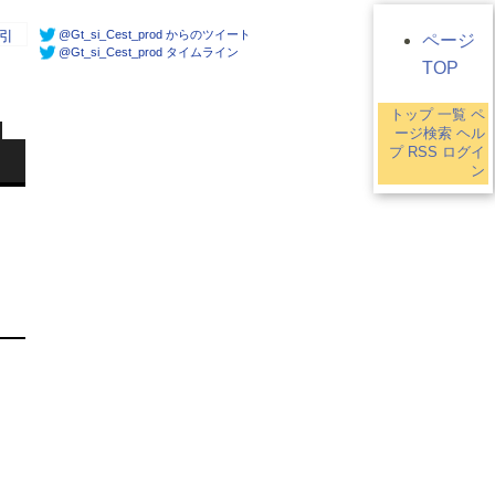
@Gt_si_Cest_prod からのツイート
引
ページ
@Gt_si_Cest_prod タイムライン
TOP
トップ
一覧
ペ
ージ検索
ヘル
プ
RSS
ログイ
ン