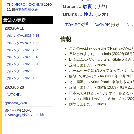
THE MICRO HEAD 4N'S
2026/
Guitar …
紗夜
（サヤ）
12/18
無期限活動休止
Drums …
怜尢
（レオ）
最近の更新
[
9
]
→ (
TOY BOX
)
→
SoЯARiS
(サポート) →
2026/04/11
カレンダー/2026-4-15
情報
カレンダー/2026-4-22
ここのVo.はex.guiecheでPashyaのVo
カレンダー/2026-4-29
反映されました。 - admin (2008年06月
カレンダー/2026-5-13
Dr.麗流はex.Vier la drain、Gt.di
カレンダー/2026-5-20
反映しました。 - kuwa
ホームページにENDってなってたよ 活動休止
カレンダー/2026-6-3
解散...ですかね？ - na (2008年12月28日
カレンダー/2026-7-8
之、麗流、→Arian:Rhod - 名無しさん (
2026/03/28
反映しました。 - kuwa (2009年03月21
日本人ですけどいいですか？ - さとる (200
NATCHIN
オフィが開けません。 - 名無しさん (2009
@update_vkdb
削除しました。 - kuwa
総ページ数:15078
>>
vkdb.jpを検索バーに追加