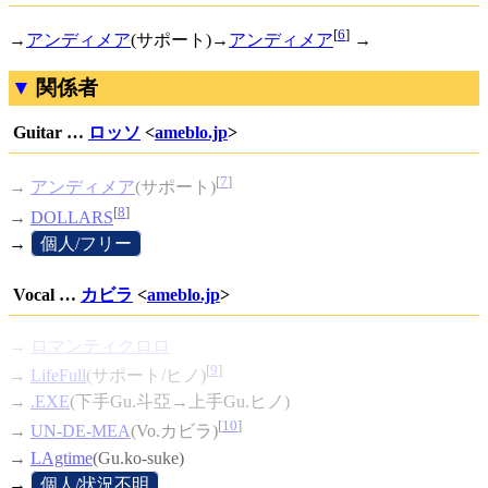
[
6
]
→
アンディメア
(サポート)→
アンディメア
→
関係者
Guitar …
ロッソ
<
ameblo.jp
>
[
7
]
→
アンディメア
(サポート)
[
8
]
→
DOLLARS
→
[
個人/フリー
]
Vocal …
カビラ
<
ameblo.jp
>
→
ロマンティクロロ
[
9
]
→
LifeFull
(サポート/ヒノ)
→
.EXE
(下手Gu.斗亞→上手Gu.ヒノ)
[
10
]
→
UN-DE-MEA
(Vo.カビラ)
→
LAgtime
(Gu.ko-suke)
→
[
個人/状況不明
]