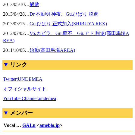
2013/05/10
…
解散
2013/04/28
…
Dr.不動明 神夜、Gu.ひばり 脱退
2013/03/15
…
Gu.ひばり 正式加入(SHIBUYA REX)
2012/07/02
…
Vo.カビラ、Gu.蘇不、Gu.アド 脱退(高田馬場A
REA)
2011/10/05
…
始動(高田馬場AREA)
リンク
Twitter:UNDEMEA
オフィシャルサイト
YouTube Channel:undemea
メンバー
Vocal …
GALu
<
ameblo.jp
>