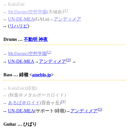
→ KaloZoic
[
1
]
→
Mr.Davinci空想学園
(天城命)
→
UN-DE-MEA
(GALu)→
アンディメア
→ (
リハリビ
)
Drums …
不動明 神夜
[
2
]
→
Mr.Davinci空想学園
[
3
]
→
UN-DE-MEA
→
アンディメア
→
Bass … 緋嶺 <
ameblo.jp
>
→ KaloZoic(緋嶺)
→ (秋葉＠メタルボーカロイド)
[
4
]
→
あるば＠ロイド
(百合ヶ丘)
[
5
]
→
UN-DE-MEA
(サポート/緋嶺)→
アンディメア
Guitar … ひばり