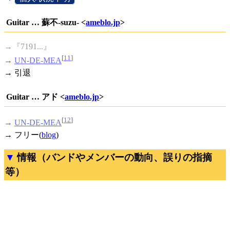
Guitar … 蘇不-suzu- <
ameblo.jp
>
→『7191...』
[
11
]
→
UN-DE-MEA
→ 引退
Guitar … アド <
ameblo.jp
>
[
12
]
→
UN-DE-MEA
→ フリー(
blog
)
情報（バンドやメンバーの動向、誤りの指摘
等）