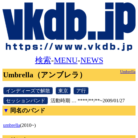
検索
-
MENU
-
NEWS
Umbrella
Umbrella（アンブレラ）
[
インディーズで解散
]
[
東京
]
[
ア行
]
[
セッションバンド
]
活動時期 … ****/**/**~2009/01/27
同名のバンド
umbrella
(2010~)