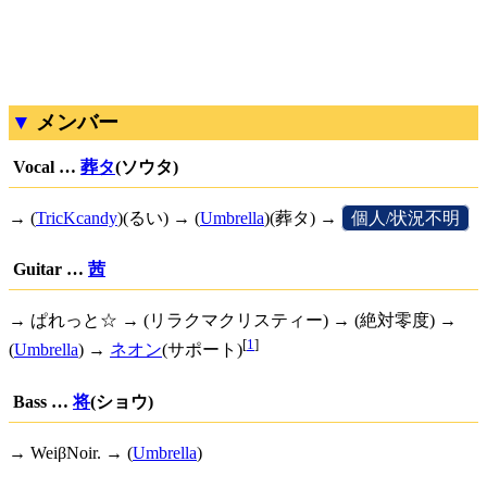
メンバー
Vocal …
葬タ
(ソウタ)
→ (
TricKcandy
)(るい) → (
Umbrella
)(葬タ) →
[
個人/状況不明
]
Guitar …
茜
→ ぱれっと☆ → (リラクマクリスティー) → (絶対零度) →
[
1
]
(
Umbrella
) →
ネオン
(サポート)
Bass …
将
(ショウ)
→ WeiβNoir. → (
Umbrella
)