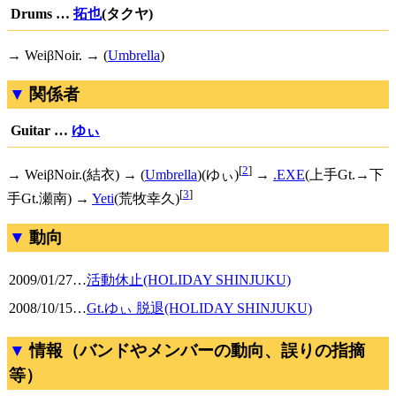
Drums …
拓也
(タクヤ)
→ WeiβNoir. → (
Umbrella
)
関係者
Guitar …
ゆぃ
[
2
]
→ WeiβNoir.(結衣) → (
Umbrella
)(ゆぃ)
→
.EXE
(上手Gt.→下
[
3
]
手Gt.瀬南) →
Yeti
(荒牧幸久)
動向
2009/01/27
…
活動休止(HOLIDAY SHINJUKU)
2008/10/15
…
Gt.ゆぃ 脱退(HOLIDAY SHINJUKU)
情報（バンドやメンバーの動向、誤りの指摘
等）