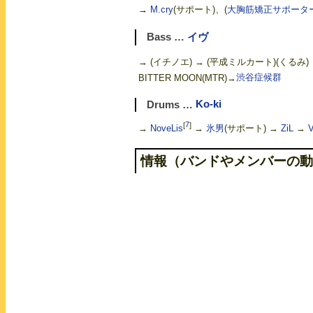
→
M.cry
(サポート)、(
大胸筋矯正サポータ
Bass …
イヴ
→ (イチノエ) → (平成ミルカート)(くるみ)
BITTER MOON(MTR)→
渋谷症候群
Drums …
Ko-ki
[
7
]
→
NoveLis
→
氷男
(サポート) →
ZiL
→
V
情報（バンドやメンバーの動
REVOLVING LANTE