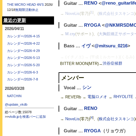
Guitar …
RENO
<
@reno_guitarlif
THE MICRO HEAD 4N'S
2026/
12/18
無期限活動休止
[
1
]
→
NoveLis
(零乃)
、(
株式会社タスキンコ
最近の更新
Guitar …
RYOGA
<
@NKMRSDMOF
2026/04/11
→
M.cry
(サポート)、(
大胸筋矯正サポータ
カレンダー/2026-4-15
カレンダー/2026-4-22
Bass …
イヴ
<
@mitsuru_0216
>
カレンダー/2026-4-29
→ (イチノエ)
→ (平成ミルカート)(くるみ)
カレンダー/2026-5-13
BITTER MOON(MTR)→
渋谷症候群
カレンダー/2026-5-20
カレンダー/2026-6-3
メンバー
カレンダー/2026-7-8
Vocal …
シン
2026/03/28
NATCHIN
→ REVERb →
電脳ロメオ
→
RHYOLITE
@update_vkdb
Guitar …
RENO
総ページ数:15078
>>
vkdb.jpを検索バーに追加
[
4
]
→
NoveLis
(零乃)
、(
株式会社タスキンコ
Guitar …
RYOGA
（リョウガ）