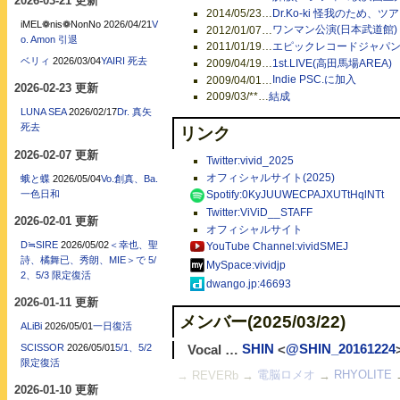
2026-03-21 更新
2014/05/23
…
Dr.Ko-ki 怪我のため、
iMEL❁nis❁NonNo
2026/04/21
V
2012/01/07
…
ワンマン公演(日本武道館)
o. Amon 引退
2011/01/19
…
エピックレコードジャパ
ベリィ
2026/03/04
YAIRI 死去
2009/04/19
…
1st.LIVE(高田馬場AREA)
2009/04/01
…
Indie PSC.に加入
2026-02-23 更新
2009/03/**
…
結成
LUNA SEA
2026/02/17
Dr. 真矢
死去
リンク
2026-02-07 更新
Twitter:vivid_2025
オフィシャルサイト(2025)
蛾と蝶
2026/05/04
Vo.創真、Ba.
一色日和
Spotify:0KyJUUWECPAJXUTtHqlNTt
Twitter:ViViD__STAFF
2026-02-01 更新
オフィシャルサイト
D≒SIRE
2026/05/02
＜幸也、聖
YouTube Channel:vividSMEJ
詩、橘舞已、秀朗、MIE＞で 5/
MySpace:vividjp
2、5/3 限定復活
dwango.jp:46693
2026-01-11 更新
メンバー(2025/03/22)
ALiBi
2026/05/01
一日復活
SCISSOR
2026/05/01
5/1、5/2
Vocal …
SHIN
<
@SHIN_20161224
限定復活
→ REVERb
→
電脳ロメオ
→
RHYOLITE
2026-01-10 更新