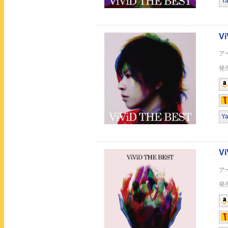
Y
Thank you for all / 
THE PENDULUM(
Y
THE PENDULUM(