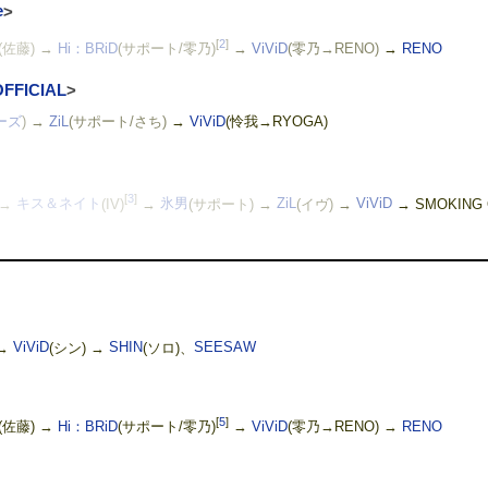
e
>
[
2
]
)(佐藤)
→
Hi：BRiD
(サポート/零乃)
→
ViViD
(零乃→RENO)
→
RENO
FICIAL
>
ーズ
)
→
ZiL
(サポート/さち)
→
ViViD
(怜我→RYOGA)
[
3
]
→
キス＆ネイト
(IV)
→
氷男
(サポート)
→
ZiL
(イヴ)
→
ViViD
→ SMOKING 
→
ViViD
(シン) →
SHIN
(ソロ)、
SEESAW
[
5
]
)(佐藤) →
Hi：BRiD
(サポート/零乃)
→
ViViD
(零乃→RENO) →
RENO