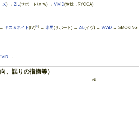
ーズ
) →
ZiL
(サポート/さち) →
ViViD
(怜我→RYOGA)
[
6
]
 →
キス＆ネイト
(IV)
→
氷男
(サポート) →
ZiL
(イヴ) →
ViViD
→ SMOKING 
iViD
→
向、誤りの指摘等）
- AD -
RN [DVD]