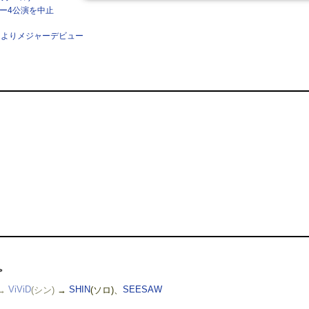
ツアー4公演を中止
ンよりメジャーデビュー
>
→
ViViD
(シン)
→
SHIN
(ソロ)、
SEESAW