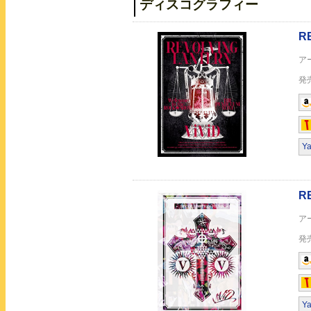
ディスコグラフィー
ViViD THE BEST
Y
ViViD THE BES
ViViD THE BEST
Y