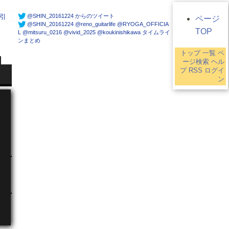
@SHIN_20161224 からのツイート
引
ページ
@SHIN_20161224 @reno_guitarlife @RYOGA_OFFICIA
TOP
L @mitsuru_0216 @vivid_2025 @koukinishikawa タイムライ
ンまとめ
トップ
一覧
ペ
ージ検索
ヘル
プ
RSS
ログイ
ン