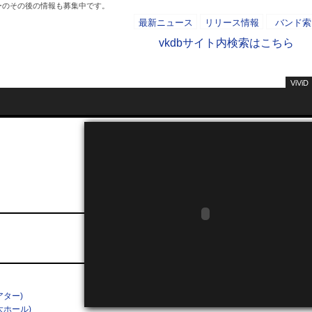
バーのその後の情報も募集中です。
最新ニュース
リリース情報
バンド索
vkdbサイト内検索はこちら
ViViD
- AD -
ター)
大ホール)