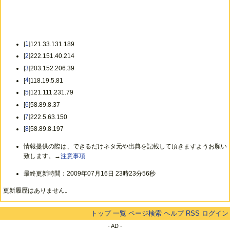
[
1
]121.33.131.189
[
2
]222.151.40.214
[
3
]203.152.206.39
[
4
]118.19.5.81
[
5
]121.111.231.79
[
6
]58.89.8.37
[
7
]222.5.63.150
[
8
]58.89.8.197
情報提供の際は、できるだけネタ元や出典を記載して頂きますようお願い
致します。→
注意事項
最終更新時間：2009年07月16日 23時23分56秒
更新履歴はありません。
トップ
一覧
ページ検索
ヘルプ
RSS
ログイン
- AD -