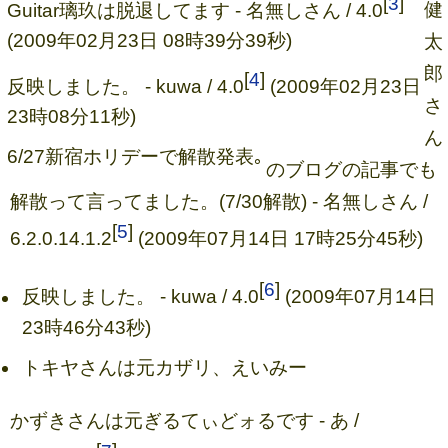
[
3
]
健
Guitar璃玖は脱退してます - 名無しさん / 4.0
(2009年02月23日 08時39分39秒)
太
郎
[
4
]
反映しました。 - kuwa / 4.0
(2009年02月23日
さ
23時08分11秒)
ん
6/27新宿ホリデーで解散発表｡
のブログの記事でも
解散って言ってました。(7/30解散) - 名無しさん /
[
5
]
6.2.0.14.1.2
(2009年07月14日 17時25分45秒)
[
6
]
反映しました。 - kuwa / 4.0
(2009年07月14日
23時46分43秒)
トキヤさんは元カザリ、えいみー
かずきさんは元ぎるてぃどォるです - あ /