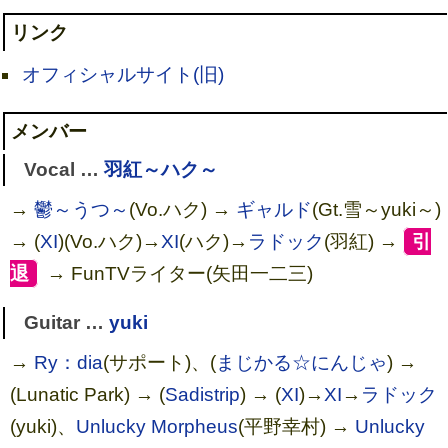
リンク
オフィシャルサイト(旧)
メンバー
Vocal …
羽紅～ハク～
→
鬱～うつ～
(Vo.ハク) →
ギャルド
(Gt.雪～yuki～)
→ (
XI
)(Vo.ハク)→
XI
(ハク)→
ラドック
(羽紅) →
[
引
退
]
→ FunTVライター(矢田一二三)
Guitar …
yuki
→
Ry：dia
(サポート)、(
まじかる☆にんじゃ
) →
(Lunatic Park) → (
Sadistrip
) → (
XI
)→
XI
→
ラドック
(yuki)、
Unlucky Morpheus
(平野幸村) →
Unlucky