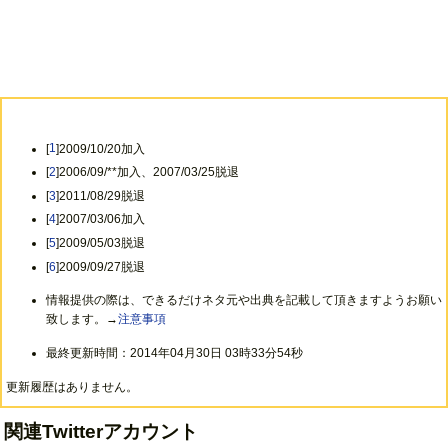
[
1
]2009/10/20加入
[
2
]2006/09/**加入、2007/03/25脱退
[
3
]2011/08/29脱退
[
4
]2007/03/06加入
[
5
]2009/05/03脱退
[
6
]2009/09/27脱退
情報提供の際は、できるだけネタ元や出典を記載して頂きますようお願い
致します。→
注意事項
最終更新時間：2014年04月30日 03時33分54秒
更新履歴はありません。
関連Twitterアカウント