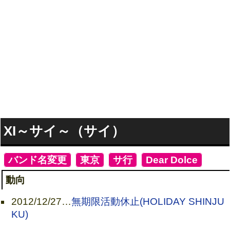
XI～サイ～（サイ）
[
バンド名変更
]
[
東京
]
[
サ行
]
[
Dear Dolce
]
動向
2012/12/27
…
無期限活動休止(HOLIDAY SHINJU
KU)