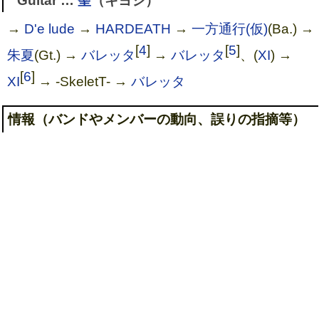
Guitar …
聖
（キヨシ）
→
D'e lude
→
HARDEATH
→
一方通行(仮)
(Ba.) →
[
4
]
[
5
]
朱夏
(Gt.) →
バレッタ
→
バレッタ
、(
XI
) →
[
6
]
XI
→ -SkeletT- →
バレッタ
情報（バンドやメンバーの動向、誤りの指摘等）