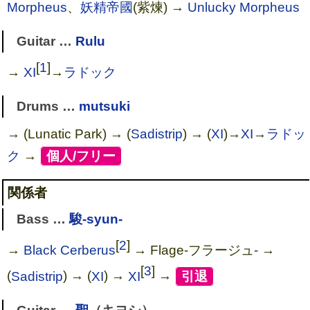
Morpheus
、
妖精帝國
(紫煉) →
Unlucky Morpheus
Guitar …
Rulu
[
1
]
→
XI
→
ラドック
Drums …
mutsuki
→ (Lunatic Park) → (
Sadistrip
) → (
XI
)→
XI
→
ラドッ
ク
→
[
個人/フリー
]
関係者
Bass …
駿-syun-
[
2
]
→
Black Cerberus
→ Flage-フラージュ- →
[
3
]
(
Sadistrip
) → (
XI
) →
XI
→
[
引退
]