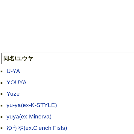
同名/ユウヤ
U-YA
YOUYA
Yuze
yu-ya(ex-K-STYLE)
yuya(ex-Minerva)
ゆうや(ex.Clench Fists)