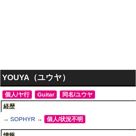
YOUYA（ユウヤ）
[
個人/ヤ行
]
[
Guitar
]
[
同名/ユウヤ
]
経歴
→
SOPHYR
→
[
個人/状況不明
]
情報