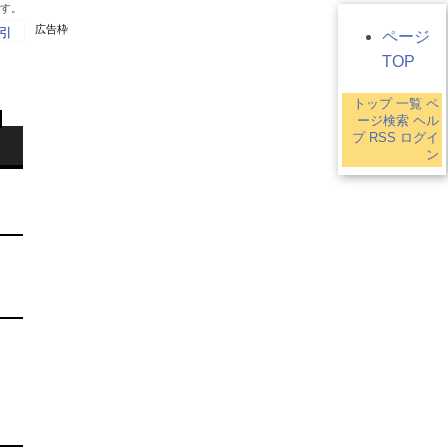
です。
広告枠
引
ページ
TOP
トップ
一覧
ペ
ージ検索
ヘル
プ
RSS
ログイ
ン