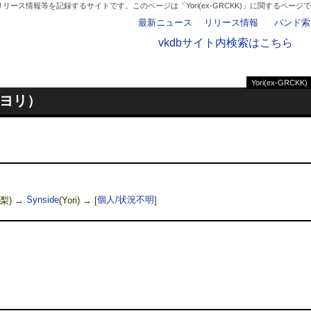
ース情報等を記録するサイトです。このページは「Yori(ex-GRCKK)」に関するページ
最新ニュース
リリース情報
バンド索
vkdbサイト内検索はこちら
Yori(ex-GRCKK)
- AD -
（ヨリ）
梨) →
Synside
(Yori) →
[
個人/状況不明
]