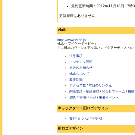
最終更新時間：2012年11月18日 17時3
更新履歴はありません。
vkdb
https://www.vkdb.jp/
vkdb（ブイケーデービー）
主に日本のヴィジュアル系バンドやアーティストの
注意事項
コンテンツ説明
過去のお知らせ
vkdbについて
義援活動
アクセス数
/
本日のリンク元
削除要請・削除履歴
/
問合せフォーム
/
掲載
10周年特設ページ
/
主催イベント
キャラクター・旧ロゴデザイン
藤谷“まつおか”千明 様
新ロゴデザイン