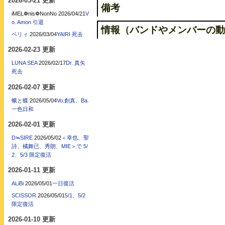
2026-03-21 更新
備考
iMEL❁nis❁NonNo
2026/04/21
V
o. Amon 引退
情報（バンドやメンバーの動
ベリィ
2026/03/04
YAIRI 死去
2026-02-23 更新
LUNA SEA
2026/02/17
Dr. 真矢
死去
2026-02-07 更新
蛾と蝶
2026/05/04
Vo.創真、Ba.
一色日和
2026-02-01 更新
D≒SIRE
2026/05/02
＜幸也、聖
詩、橘舞已、秀朗、MIE＞で 5/
2、5/3 限定復活
2026-01-11 更新
ALiBi
2026/05/01
一日復活
SCISSOR
2026/05/01
5/1、5/2
限定復活
2026-01-10 更新