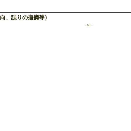
向、誤りの指摘等）
- AD -