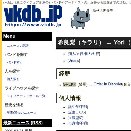
vkdbは（主にヴィジュアル系の）バンドやアーティストの、過去から現在までの活動、リリ
新vkdb開発中
Menu
希良梨（キラリ） → Yori
ニュース
/
新譜
[
個人/カ行
,
個人/ヤ行
]
バンドを探す
[
Drums
]
バンド索引
人を探す
経歴
個人索引
→
GRCKK
!
(希羅) →
Order in Disorder
(希良
ライブハウスを探す
ライブハウス・ホール一覧
個人情報
歴史を辿る
[
誕生年/不明
]
[
誕生日/1/5
]
年表
/
過去のニュース
[
血液型/O
]
最新ニュース
(
RSS
)
[
出身地/不明
]