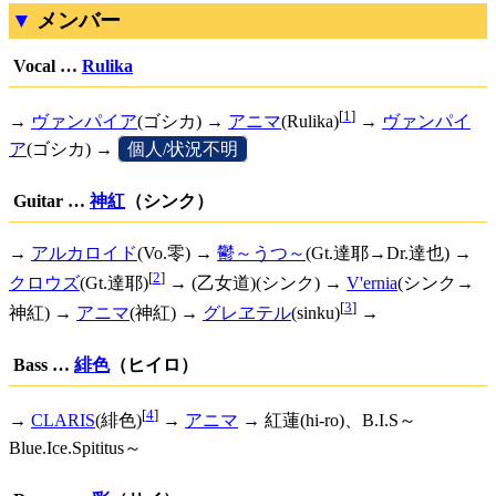
メンバー
Vocal …
Rulika
[
1
]
→
ヴァンパイア
(ゴシカ) →
アニマ
(Rulika)
→
ヴァンパイ
ア
(ゴシカ) →
[
個人/状況不明
]
Guitar …
神紅
（シンク）
→
アルカロイド
(Vo.零) →
鬱～うつ～
(Gt.達耶→Dr.達也) →
[
2
]
クロウズ
(Gt.達耶)
→ (乙女道)(シンク) →
V'ernia
(シンク→
[
3
]
神紅) →
アニマ
(神紅) →
グレヱテル
(sinku)
→
Bass …
緋色
（ヒイロ）
[
4
]
→
CLARIS
(緋色)
→
アニマ
→ 紅蓮(hi-ro)、B.I.S～
Blue.Ice.Spititus～