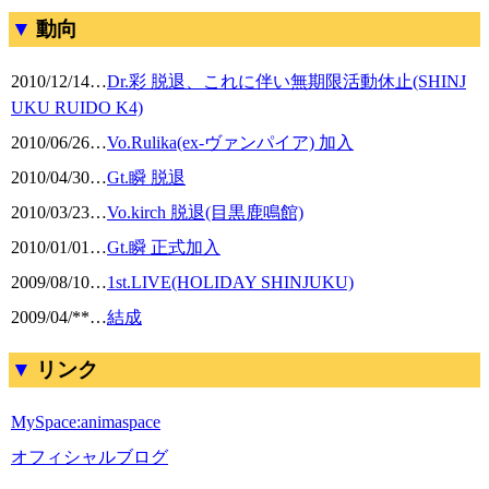
動向
2010/12/14
…
Dr.彩 脱退、これに伴い無期限活動休止(SHINJ
UKU RUIDO K4)
2010/06/26
…
Vo.Rulika(ex-ヴァンパイア) 加入
2010/04/30
…
Gt.瞬 脱退
2010/03/23
…
Vo.kirch 脱退(目黒鹿鳴館)
2010/01/01
…
Gt.瞬 正式加入
2009/08/10
…
1st.LIVE(HOLIDAY SHINJUKU)
2009/04/**
…
結成
リンク
MySpace:animaspace
オフィシャルブログ