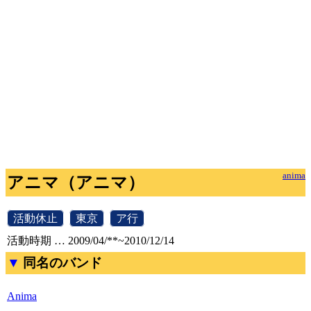
anima
アニマ（アニマ）
[
活動休止
]
[
東京
]
[
ア行
]
活動時期 … 2009/04/**~2010/12/14
同名のバンド
Anima