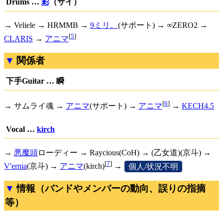
Drums …
彩
（サイ）
→ Veliele → HRMMB →
9ミリ。
(サポート) → ∞ZERO2 →
[
5
]
CLARIS
→
アニマ
関係者
下手Guitar … 瞬
[
6
]
→ サムライ魂 →
アニマ
(サポート) →
アニマ
→
KECH4.5
Vocal …
kirch
→
悪魔頭
ローディー → Raycious(CoH) → (乙女道)(京斗) →
[
7
]
V'ernia
(京斗) →
アニマ
(kirch)
→
[
個人/状況不明
]
情報（バンドやメンバーの動向、誤りの指摘
等）