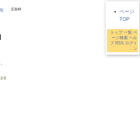
広告枠
引
ページ
TOP
トップ
一覧
ペ
ージ検索
ヘル
プ
RSS
ログイ
ン
す。
2.0