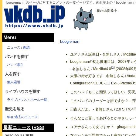
「boogieman」のページに対するコメントの一覧ページです。画面左上の「boogiem
新vkdb開発中
Menu
boogieman
ニュース
/
新譜
ユアナさん誕生日 - 名無しさん / Mozilla/
バンドを探す
boogiemanの初お披露目は、2007年
バンド索引
[
2
]
- 名無しさん / Mozilla/4.0
(2008年09
人を探す
大阪の街が好きです - 名無しさん / Vodafone/1.0
個人索引
Configuration/CLDC-1.1 Ext-J-Profile/J
ライブハウスを探す
このバンドもっと頑張ってほしい - 刃夜人 /
ライブハウス・ホール一覧
このバンドのリーダーは誰ですか？ - 刃夜人 
[
歴史を辿る
刃夜人だよ。 - 名無しさん / 2.0 SH704i
年表
/
過去のニュース
そんなこと言ってあげるとかやさしっ - すす 
ユアナさんって女ですか？ - girugameshフ
最新ニュース
(
RSS
)
女だったら話題性でもっと有名になってるだろう