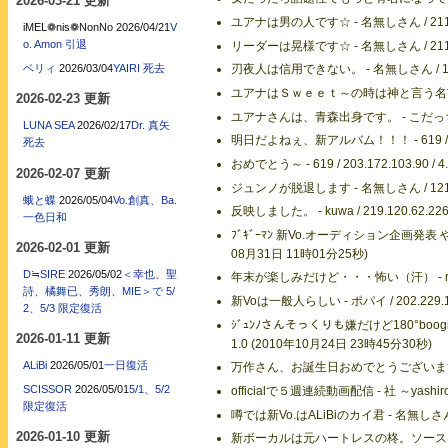
2026-03-21 更新
ユアナは男の人です☆ - 名無しさん / 211.4.6
iMEL❁nis❁NonNo
2026/04/21
V
o. Amon 引退
リーダーは晃様です☆ - 名無しさん / 211.4.6
ベリィ
2026/03/04
YAIRI 死去
刃夜人は信用できない。 - 名無しさん / 118.7.
ユアナはＳｗｅｅｔ～の時は神と言う名前でした - ご
2026-02-23 更新
ユアナさんは、青森出身です。 - こだっち / 111.8
LUNA SEA
2026/02/17
Dr. 真矢
明日だよねぇ、新アルバム！！！ - 619 / 203.
死去
おめでとう～ - 619 / 203.172.103.90 /
2026-02-07 更新
ジュンノが脱退します - 名無しさん / 121.111.2
蛾と蝶
2026/05/04
Vo.創真、Ba.
反映しました。 - kuwa / 219.120.62.22
一色日和
ﾌﾞｷﾞｰﾏﾝ 新Vo.オーディション企画発表 やっぱｼ
2026-02-01 更新
08月31日 11時01分25秒)
D≒SIRE
2026/05/02
＜幸也、聖
年末が楽しみだけど・・・怖い（汗） - ruha69 /
詩、橘舞已、秀朗、MIE＞で 5/
新Voは一般人らしい - ポパイ / 202.229.17
2、5/3 限定復活
ｼﾞｭﾝﾉさんそっくりも嫌だけど180°boogi
2026-01-11 更新
1.0 (2010年10月24日 23時45分30秒)
ALiBi
2026/05/01
一日復活
万作さん、お誕生日おめでとうございます。 - 619 
SCISSOR
2026/05/01
5/1、5/2
officialで５週連続動画配信 - 社 ～yashiro～ 
限定復活
噂では新Vo.はALiBiのカイ君 - 名無しさん / 2
2026-01-10 更新
新ボーカルは元ハートレスの柊。ソースは携帯オフィシ