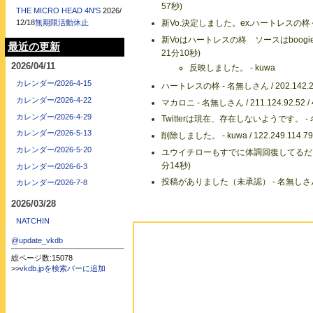
57秒)
THE MICRO HEAD 4N'S
2026/
新Vo.決定しました。ex.ハートレスの柊くんです。 
12/18
無期限活動休止
新Voはハートレスの柊 ソースはboogiemanの
最近の更新
21分10秒)
2026/04/11
反映しました。 - kuwa
カレンダー/2026-4-15
ハートレスの柊 - 名無しさん / 202.142.248
カレンダー/2026-4-22
マカロニ - 名無しさん / 211.124.92.52 /
カレンダー/2026-4-29
Twitterは現在、存在しないようです。 - 名無しさ
カレンダー/2026-5-13
削除しました。 - kuwa / 122.249.114.79
カレンダー/2026-5-20
ユウイチローもすでに体調回復してるだろうし、自然
分14秒)
カレンダー/2026-6-3
投稿がありました（未承認） - 名無しさん / 126
カレンダー/2026-7-8
2026/03/28
NATCHIN
@update_vkdb
総ページ数:15078
>>
vkdb.jpを検索バーに追加