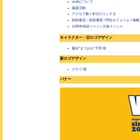
vkdbについて
義援活動
アクセス数
/
本日のリンク元
削除要請・削除履歴
/
問合せフォーム
/
掲載
10周年特設ページ
/
主催イベント
キャラクター・旧ロゴデザイン
藤谷“まつおか”千明 様
新ロゴデザイン
グロリ 様
バナー