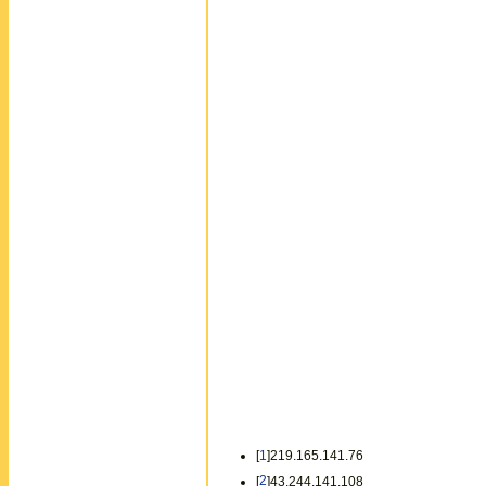
[
1
]219.165.141.76
[
2
]43.244.141.108