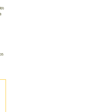
8秒)
時
35