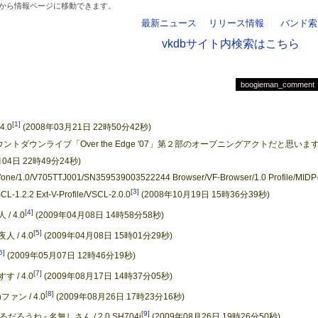
an」から情報ページに移動できます。
最新ニュース
リリース情報
バンド索
vkdbサイト内検索はこちら
boogieman_comment
- AD -
[
1
]
4.0
(2008年03月21日 22時50分42秒)
カウントダウンライブ「Over the Edge '07」第２部のオープニングアクトだと思いま
月04日 22時49分24秒)
/V705TTJ001/SN359539003522244 Browser/VF-Browser/1.0 Profile/MIDP-
[
3
]
SCL-1.2.2 Ext-V-Profile/VSCL-2.0.0
(2008年10月19日 15時36分39秒)
[
4
]
 4.0
(2009年04月08日 14時58分58秒)
[
5
]
/ 4.0
(2009年04月08日 15時01分29秒)
6
]
(2009年05月07日 12時46分19秒)
[
7
]
/ 4.0
(2009年08月17日 14時37分05秒)
[
8
]
ァン / 4.0
(2009年08月26日 17時23分16秒)
[
9
]
ね - 名無しさん / 2.0 SH704i
(2009年08月26日 19時26分50秒)