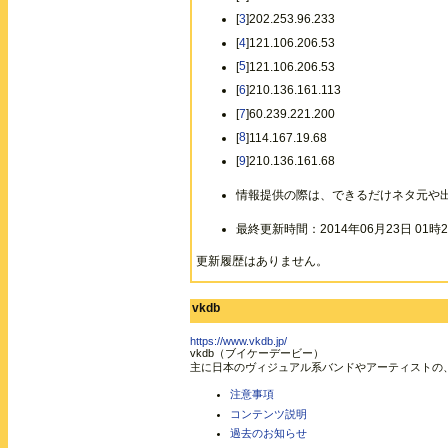
[
3
]202.253.96.233
[
4
]121.106.206.53
[
5
]121.106.206.53
[
6
]210.136.161.113
[
7
]60.239.221.200
[
8
]114.167.19.68
[
9
]210.136.161.68
情報提供の際は、できるだけネタ元や
最終更新時間：2014年06月23日 01時2
更新履歴はありません。
vkdb
https://www.vkdb.jp/
vkdb（ブイケーデービー）
主に日本のヴィジュアル系バンドやアーティストの
注意事項
コンテンツ説明
過去のお知らせ