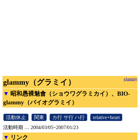
glammy
glammy（グラミイ）
昭和愚裸魅會（ショウワグラミカイ）、BIO-
glammy（バイオグラミイ）
[
活動休止
]
[
関東
]
[
カ行
,
サ行
,
ハ行
]
[
relative+heart
]
活動時期 … 2004/03/05~2007/01/23
リンク