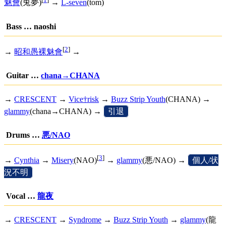
魅會
(兎夢)
→
L-seven
(tom)
Bass … naoshi
[
2
]
→
昭和愚裸魅會
→
Guitar …
chana→CHANA
→
CRESCENT
→
Vice†risk
→
Buzz Strip Youth
(CHANA) →
glammy
(chana→CHANA) →
[
引退
]
Drums …
悪/NAO
[
3
]
→
Cynthia
→
Misery
(NAO)
→
glammy
(悪/NAO) →
[
個人/状
況不明
]
Vocal …
龍夜
→
CRESCENT
→
Syndrome
→
Buzz Strip Youth
→
glammy
(龍