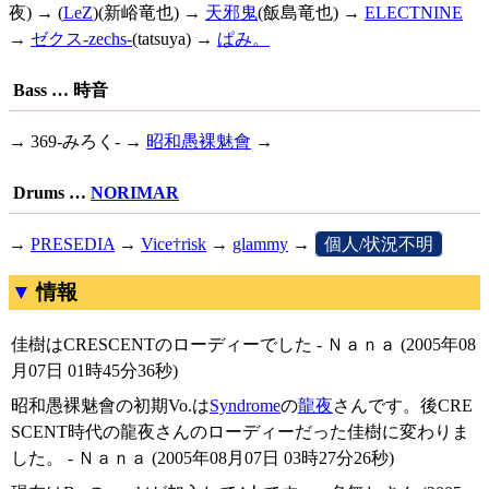
夜) → (
LeZ
)(新峪竜也) →
天邪鬼
(飯島竜也) →
ELECTNINE
→
ゼクス-zechs-
(tatsuya) →
ぱみ。
Bass … 時音
→ 369-みろく- →
昭和愚裸魅會
→
Drums …
NORIMAR
→
PRESEDIA
→
Vice†risk
→
glammy
→
[
個人/状況不明
]
情報
佳樹はCRESCENTのローディーでした - Ｎａｎａ (2005年08
月07日 01時45分36秒)
昭和愚裸魅會の初期Vo.は
Syndrome
の
龍夜
さんです。後CRE
SCENT時代の龍夜さんのローディーだった佳樹に変わりま
した。 - Ｎａｎａ (2005年08月07日 03時27分26秒)