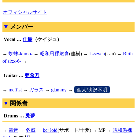
オフィシャルサイト
メンバー
Vocal …
佳樹
（ケイジュ）
→
蜘蛛-kumo-
→
昭和愚裸魅會
(佳樹) →
L-seven
(k-ju) →
Birth
of sixx-6-
→
Guitar …
亜希乃
→
meffist
→
ガラス
→
glammy
→
[
個人/状況不明
]
関係者
Drums …
兎夢
→
麗音
→
冬威
→
kc+loid
(サポート/十夢) → MP →
昭和愚裸
[
1
]