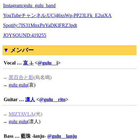
Instagram:gulu_gulu_band
YouTubeチャンネル:UCj46xsWp-PP23LFk_E2uiXA
Spotify:7IS31MnxPnYaDKlFRZ3pdt
JOYSOUND:419255
メンバー
Vocal …
哀 -i-
<
@gulu__i
>
→
黒百合と影
(烏名鳴)
→
gulu gulu
(哀)
Guitar …
凛人
<
@gulu__rito
>
→
MIZTAVLA
(光)
→
gulu gulu
(凛人)
Bass … 藍珠 -lanju-
@gulu__lanju