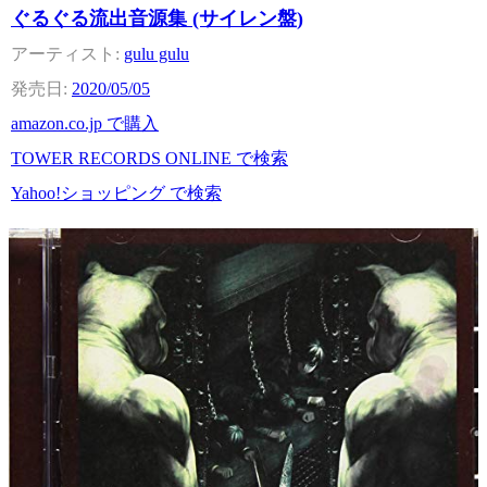
ぐるぐる流出音源集 (サイレン盤)
gulu gulu
2020/05/05
amazon.co.jp で購入
TOWER RECORDS ONLINE で検索
Yahoo!ショッピング で検索