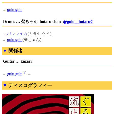
→
gulu gulu
Drums … 螢ちゃん -hotaru chan-
@gulu__hotaruC
→
バラライカ
(カタセ ケイ)
→
gulu gulu
(蛍ちゃん)
関係者
Guitar … kazari
[
1
]
→
gulu gulu
→
ディスコグラフィー