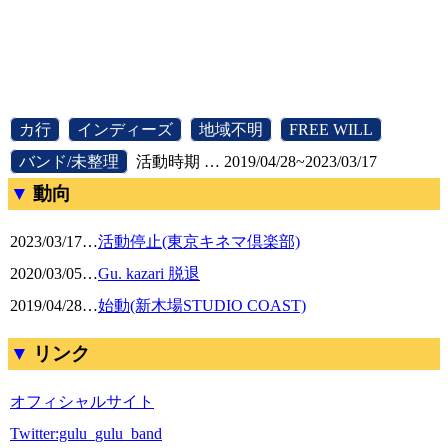
[
カ行
]
[
インディーズ
]
[
地域不明
]
[
FREE WILL
]
[
バンド/未整理
]
活動時期 … 2019/04/28~2023/03/17
動向
2023/03/17
…
活動停止(東京キネマ倶楽部)
2020/03/05
…
Gu. kazari 脱退
2019/04/28
…
始動(新木場STUDIO COAST)
リンク
オフィシャルサイト
Twitter:gulu_gulu_band