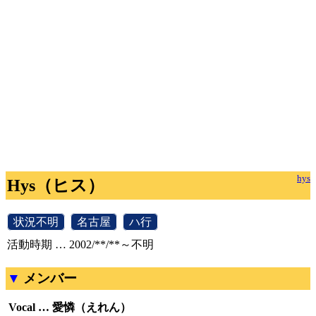
hys
Hys（ヒス）
[
状況不明
]
[
名古屋
]
[
ハ行
]
活動時期 … 2002/**/**～不明
メンバー
Vocal … 愛憐（えれん）