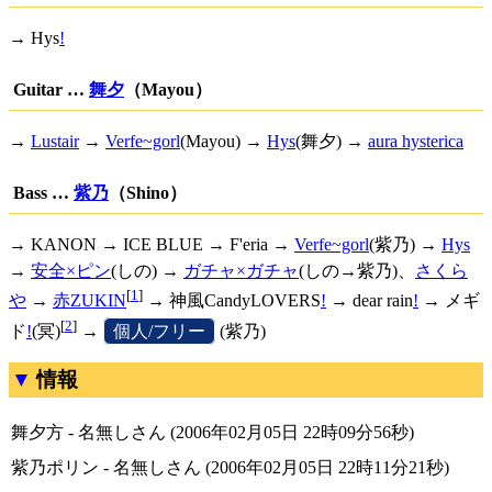
→
Hys
!
Guitar …
舞夕
（Mayou）
→
Lustair
→
Verfe~gorl
(Mayou) →
Hys
(舞夕) →
aura hysterica
Bass …
紫乃
（Shino）
→ KANON → ICE BLUE → F'eria →
Verfe~gorl
(紫乃) →
Hys
→
安全×ピン
(しの) →
ガチャ×ガチャ
(しの→紫乃)、
さくら
[
1
]
や
→
赤ZUKIN
→
神風CandyLOVERS
!
→
dear rain
!
→
メギ
[
2
]
ド
!
(冥)
→
[
個人/フリー
]
(紫乃)
情報
舞夕方 - 名無しさん (2006年02月05日 22時09分56秒)
紫乃ポリン - 名無しさん (2006年02月05日 22時11分21秒)