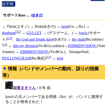
況不明
]
サポートBass …
ゆきの
→ Theia(ユキノ) → Risk(ゆきの) →
kein
(Gu.→Ba.) →
[
12
]
deadman
→
GULLET
→ (デスゲーム。) →
lynch.
(サポー
[
13
]
ト)
、
the God and Death stars
(ゆきの) →
the studs
(Ba.yukino)
[
14
]
→
dim my division
(Vo.&Gu.yukino)→
DIMMDIVISION.
(Yuki
Amano) →
DIMMDIVISION.
(Vo.&Gu.)、StrangerSaid.、
[
15
]
HOLLOWGRAM
(Ba.攸紀)
→
kein
情報（バンドやメンバーの動向、誤りの指摘
等）