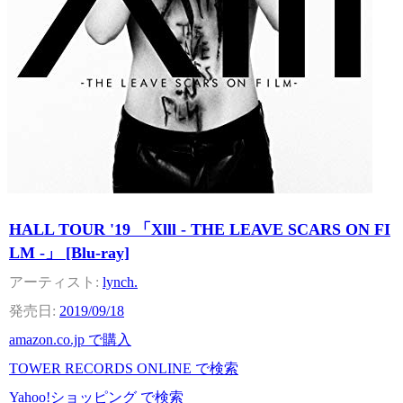
HALL TOUR '19 「Xlll - THE LEAVE SCARS ON FI
LM -」 [Blu-ray]
lynch.
2019/09/18
amazon.co.jp で購入
TOWER RECORDS ONLINE で検索
Yahoo!ショッピング で検索