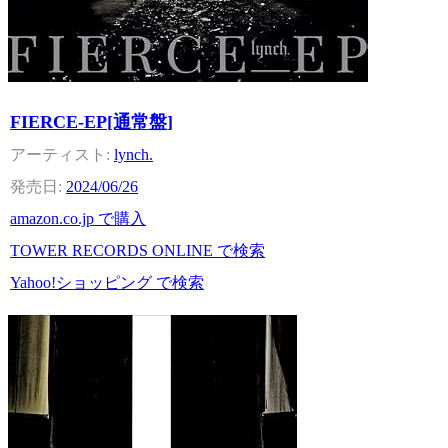
FIERCE-EP[通常盤]
lynch.
2024/06/26
amazon.co.jp で購入
TOWER RECORDS ONLINE で検索
Yahoo!ショッピング で検索