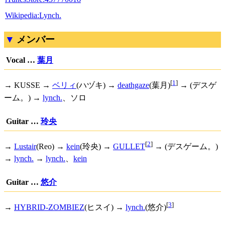
Wikipedia:Lynch.
メンバー
Vocal …
葉月
[
1
]
→ KUSSE →
ベリィ
(ハヅキ) →
deathgaze
(葉月)
→ (デスゲ
ーム。) →
lynch.
、ソロ
Guitar …
玲央
[
2
]
→
Lustair
(Reo) →
kein
(玲央) →
GULLET
→ (デスゲーム。)
→
lynch.
→
lynch.
、
kein
Guitar …
悠介
[
3
]
→
HYBRID-ZOMBIEZ
(ヒスイ) →
lynch.
(悠介)