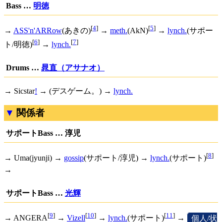
Bass …
明徳
[
4
]
[
5
]
→
ASS'n'ARRow
(あきの)
→
meth.
(AkN)
→
lynch.
(サポー
[
6
]
[
7
]
ト/明徳)
→
lynch.
Drums …
晁直（アサナオ）
→
Sicstar
!
→ (デスゲーム。) →
lynch.
関係者
サポートBass … 淳児
[
8
]
→ Uma(jyunji) →
gossip
(サポート/淳児) →
lynch.
(サポート)
→
サポートBass …
光輝
[
9
]
[
10
]
[
11
]
→ ANGERA
→
Vizell
→
lynch.
(サポート)
→
[
個人/状