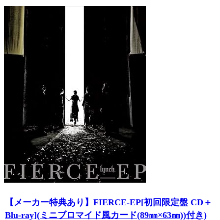
【メーカー特典あり】FIERCE-EP[初回限定盤 CD＋
Blu-ray](ミニブロマイド風カード(89㎜×63㎜))付き)