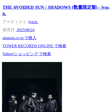
THE AVOIDED SUN / SHADOWS [数量限定盤] - lync
h.
lynch.
2025/09/24
amazon.co.jp で購入
TOWER RECORDS ONLINE で検索
Yahoo!ショッピング で検索