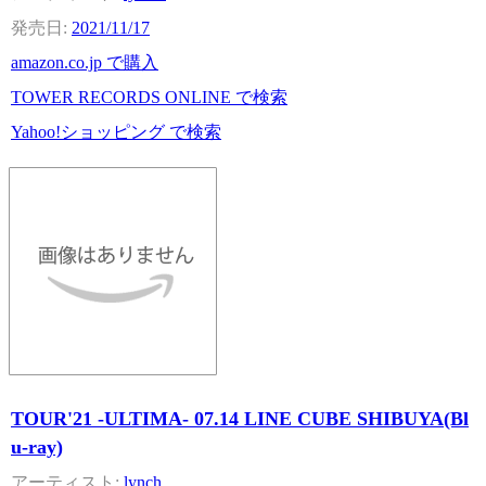
2021/11/17
amazon.co.jp で購入
TOWER RECORDS ONLINE で検索
Yahoo!ショッピング で検索
TOUR'21 -ULTIMA- 07.14 LINE CUBE SHIBUYA(Bl
u-ray)
lynch.