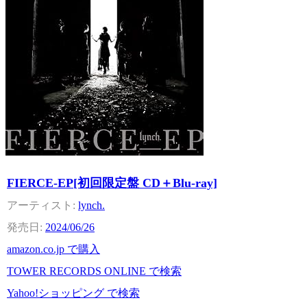
FIERCE-EP[初回限定盤 CD＋Blu-ray]
lynch.
2024/06/26
amazon.co.jp で購入
TOWER RECORDS ONLINE で検索
Yahoo!ショッピング で検索