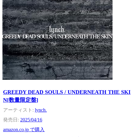
GREEDY DEAD SOULS / UNDERNEATH THE SKI
N[数量限定盤]
lynch.
2025/04/16
amazon.co.jp で購入