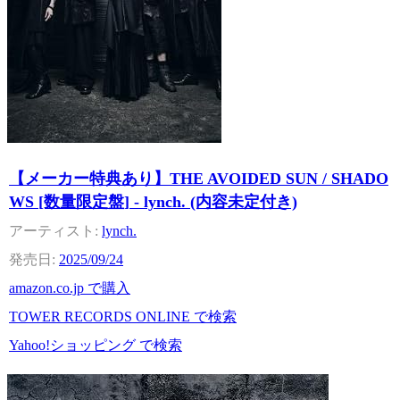
【メーカー特典あり】THE AVOIDED SUN / SHADO
WS [数量限定盤] - lynch. (内容未定付き)
lynch.
2025/09/24
amazon.co.jp で購入
TOWER RECORDS ONLINE で検索
Yahoo!ショッピング で検索