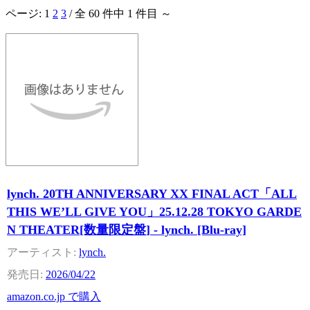
ページ:
1
2
3
/ 全 60 件中 1 件目 ～
lynch. 20TH ANNIVERSARY XX FINAL ACT「ALL
THIS WE’LL GIVE YOU」25.12.28 TOKYO GARDE
N THEATER[数量限定盤] - lynch. [Blu-ray]
lynch.
2026/04/22
amazon.co.jp で購入