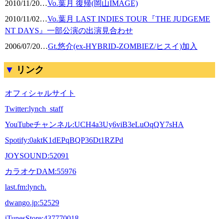
2010/11/20
…
Vo.葉月 復帰(岡山IMAGE)
2010/11/02
…
Vo.葉月 LAST INDIES TOUR『THE JUDGEME
NT DAYS』一部公演の出演見合わせ
2006/07/20
…
Gt.悠介(ex-HYBRID-ZOMBIEZ/ヒスイ)加入
リンク
オフィシャルサイト
Twitter:lynch_staff
YouTubeチャンネル:UCH4a3Uy6viB3eLuOqQY7sHA
Spotify:0aktK1dEPqBQP36Dt1RZPd
JOYSOUND:52091
カラオケDAM:55976
last.fm:lynch.
dwango.jp:52529
iTunesStore:437770018