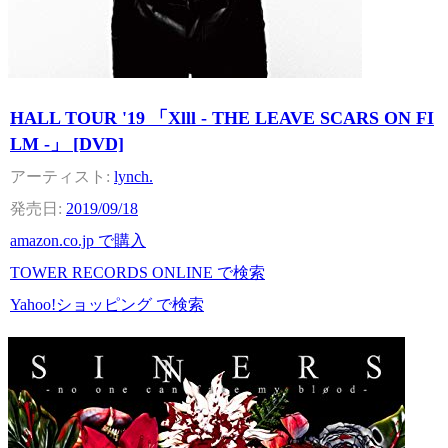
HALL TOUR '19 「Xlll - THE LEAVE SCARS ON FI
LM -」 [DVD]
lynch.
2019/09/18
amazon.co.jp で購入
TOWER RECORDS ONLINE で検索
Yahoo!ショッピング で検索