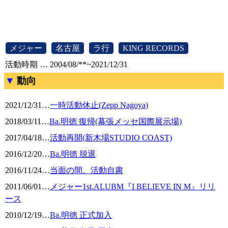
[
メジャー
]
[
名古屋
]
[
ラ行
]
[
KING RECORDS
]
活動時期 … 2004/08/**~2021/12/31
動向
2021/12/31
…
一時活動休止(Zepp Nagoya)
2018/03/11
…
Ba.明徳 復帰(幕張メッセ国際展示場)
2017/04/18
…
活動再開(新木場STUDIO COAST)
2016/12/20
…
Ba.明徳 脱退
2016/11/24
…
当面の間、活動自粛
2011/06/01
…
メジャー1st.ALUBM『I BELIEVE IN M』リリ
ース
2010/12/19
…
Ba.明徳 正式加入