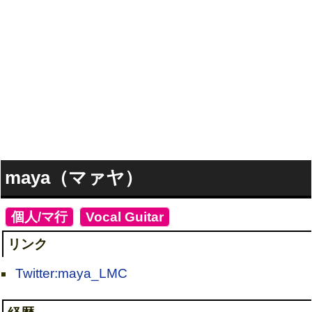
maya（マァヤ）
[
個人/マ行
]
[
Vocal
,
Guitar
]
リンク
Twitter:maya_LMC