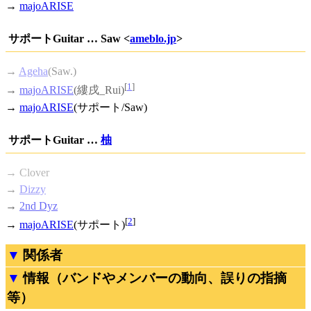
→
majoARISE
サポートGuitar … Saw <
ameblo.jp
>
→
Ageha
(Saw.)
[
1
]
→
majoARISE
(縷戌_Rui)
→
majoARISE
(サポート/Saw)
サポートGuitar …
柚
→ Clover
→
Dizzy
→
2nd Dyz
[
2
]
→
majoARISE
(サポート)
関係者
情報（バンドやメンバーの動向、誤りの指摘
等）