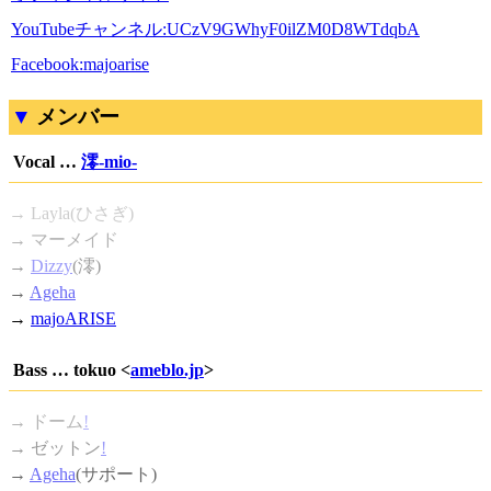
YouTubeチャンネル:UCzV9GWhyF0ilZM0D8WTdqbA
Facebook:majoarise
メンバー
Vocal …
澪-mio-
→ Layla(ひさぎ)
→ マーメイド
→
Dizzy
(澪)
→
Ageha
→
majoARISE
Bass … tokuo <
ameblo.jp
>
→
ドーム
!
→
ゼットン
!
→
Ageha
(サポート)