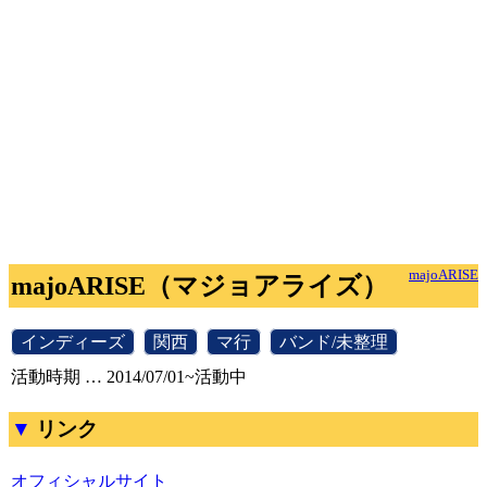
majoARISE
majoARISE（マジョアライズ）
[
インディーズ
]
[
関西
]
[
マ行
]
[
バンド/未整理
]
活動時期 … 2014/07/01~活動中
リンク
オフィシャルサイト