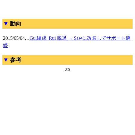
動向
2015/05/04
…
Gu.縷戌_Rui 脱退 → Sawに改名してサポート継
続
参考
- AD -