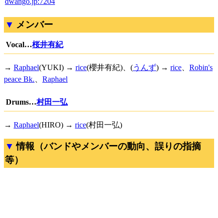
dwango.jp:7204
メンバー
Vocal…
桜井有紀
→
Raphael
(YUKI) →
rice
(櫻井有紀)、(
うんず
) →
rice
、
Robin's
peace Bk.
、
Raphael
Drums…
村田一弘
→
Raphael
(HIRO) →
rice
(村田一弘)
情報（バンドやメンバーの動向、誤りの指摘
等）