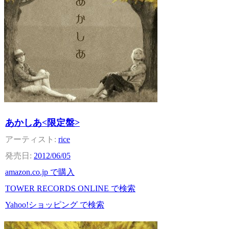
あかしあ<限定盤>
rice
2012/06/05
amazon.co.jp で購入
TOWER RECORDS ONLINE で検索
Yahoo!ショッピング で検索