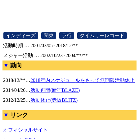
[
インディーズ
]
[
関東
]
[
ラ行
]
[
タイムリーレコード
]
活動時期 … 2001/03/05~2018/12/**
メジャー活動 … 2002/10/23~2004/**/**
動向
2018/12/**
…
2018年内スケジュールをもって無期限活動休止
2014/04/26
…
活動再開(新宿BLAZE)
2012/12/25
…
活動休止(赤坂BLITZ)
リンク
オフィシャルサイト