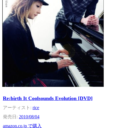
Re:birth It Coolsounds Evolution [DVD]
rice
2010/08/04
amazon.co.jp で購入