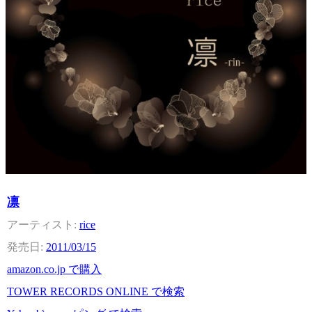
凛
rice
2011/03/15
amazon.co.jp で購入
TOWER RECORDS ONLINE で検索