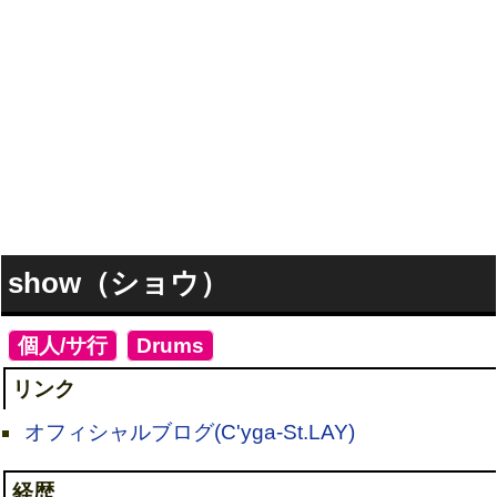
show（ショウ）
[
個人/サ行
]
[
Drums
]
リンク
オフィシャルブログ(C'yga-St.LAY)
経歴