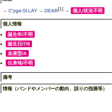
[
1
]
→
C'yga-St.LAY
→
DEAR
→
[
個人/状況不明
]
個人情報
[
誕生年/不明
]
[
誕生日/7/8
]
[
血液型/A
]
[
出身地/不明
]
備考
情報（バンドやメンバーの動向、誤りの指摘等）