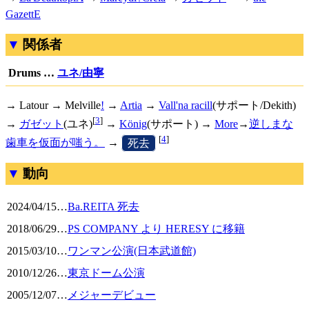
GazettE
関係者
Drums …
ユネ/由寧
→ Latour →
Melville
!
→
Artia
→
Vall'na racill
(サポート/Dekith)
[
3
]
→
ガゼット
(ユネ)
→
König
(サポート) →
More
→
逆しまな
[
4
]
歯車を仮面が嗤う。
→
[
死去
]
動向
2024/04/15
…
Ba.REITA 死去
2018/06/29
…
PS COMPANY より HERESY に移籍
2015/03/10
…
ワンマン公演(日本武道館)
2010/12/26
…
東京ドーム公演
2005/12/07
…
メジャーデビュー