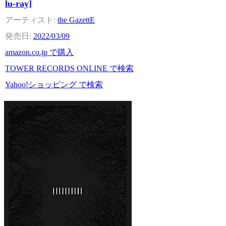
lu-ray]
the GazettE
2022/03/09
amazon.co.jp で購入
TOWER RECORDS ONLINE で検索
Yahoo!ショッピング で検索