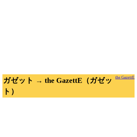
the GazettE
ガゼット → the GazettE（ガゼッ
ト）