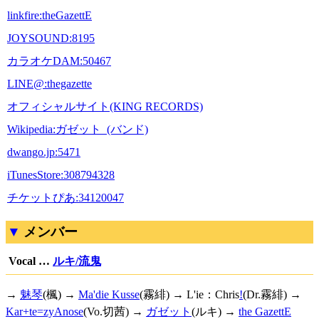
linkfire:theGazettE
JOYSOUND:8195
カラオケDAM:50467
LINE@:thegazette
オフィシャルサイト(KING RECORDS)
Wikipedia:ガゼット_(バンド)
dwango.jp:5471
iTunesStore:308794328
チケットぴあ:34120047
メンバー
Vocal …
ルキ/流鬼
→
魅琴
(楓) →
Ma'die Kusse
(霧緋) →
L'ie：Chris
!
(Dr.霧緋) →
Kar+te=zyAnose
(Vo.切茜) →
ガゼット
(ルキ) →
the GazettE