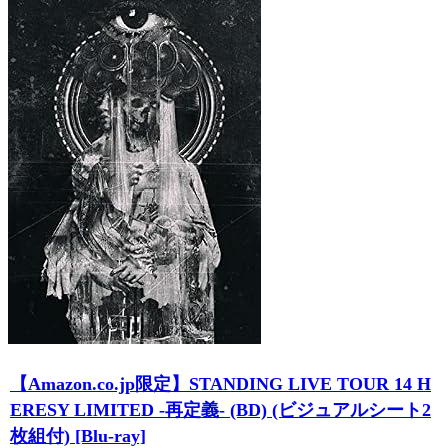
【Amazon.co.jp限定】STANDING LIVE TOUR 14 H
ERESY LIMITED -再定義- (BD) (ビジュアルシート2
枚組付) [Blu-ray]