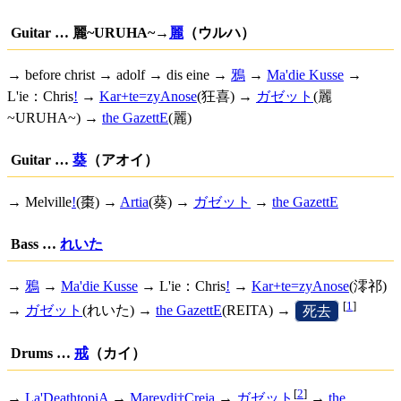
Guitar … 麗~URUHA~→
麗
（ウルハ）
→ before christ → adolf → dis eine →
鴉
→
Ma'die Kusse
→
L'ie：Chris
!
→
Kar+te=zyAnose
(狂喜) →
ガゼット
(麗
~URUHA~) →
the GazettE
(麗)
Guitar …
葵
（アオイ）
→
Melville
!
(棗) →
Artia
(葵) →
ガゼット
→
the GazettE
Bass …
れいた
→
鴉
→
Ma'die Kusse
→
L'ie：Chris
!
→
Kar+te=zyAnose
(澪祁)
[
1
]
→
ガゼット
(れいた) →
the GazettE
(REITA) →
[
死去
]
Drums …
戒
（カイ）
[
2
]
→
La'DeathtopiA
→
Mareydi†Creia
→
ガゼット
→
the