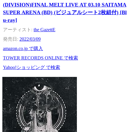
(DIVISION)FINAL MELT LIVE AT 03.10 SAITAMA
SUPER ARENA (BD) (ビジュアルシート2枚組付) [Bl
u-ray]
the GazettE
2022/03/09
amazon.co.jp で購入
TOWER RECORDS ONLINE で検索
Yahoo!ショッピング で検索