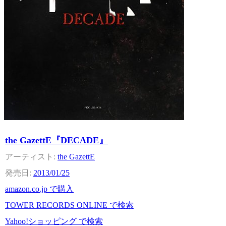
the GazettE『DECADE』
the GazettE
2013/01/25
amazon.co.jp で購入
TOWER RECORDS ONLINE で検索
Yahoo!ショッピング で検索