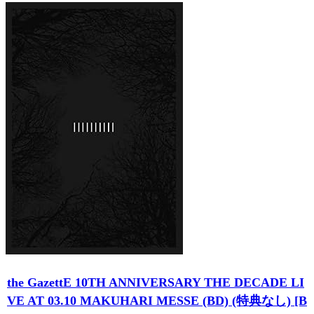
the GazettE 10TH ANNIVERSARY THE DECADE LI
VE AT 03.10 MAKUHARI MESSE (BD) (特典なし) [B