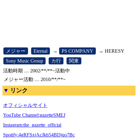
[
メジャー
]
[
Eternal
]
→
[
PS COMPANY
]
→ HERESY
[
Sony Music Group
]
[
カ行
]
[
関東
]
活動時期 … 2002/**/**~活動中
メジャー活動 … 2010/**/**~
リンク
オフィシャルサイト
YouTube Channel:gazetteSMEJ
Instagram:the_gazette_official
Spotify:4gRFSxjAcJkb54BDjqo7Bc