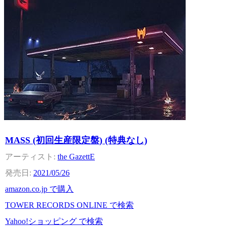
MASS (初回生産限定盤) (特典なし)
the GazettE
2021/05/26
amazon.co.jp で購入
TOWER RECORDS ONLINE で検索
Yahoo!ショッピング で検索