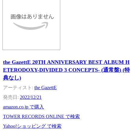
the GazettE 20TH ANNIVERSARY BEST ALBUM H
ETERODOXY-DIVIDED 3 CONCEPTS- (通常盤) (特
典なし)
the GazettE
2022/12/21
amazon.co.jp で購入
TOWER RECORDS ONLINE で検索
Yahoo!ショッピング で検索