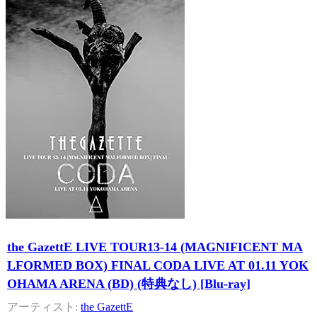
the GazettE LIVE TOUR13-14 (MAGNIFICENT MA
LFORMED BOX) FINAL CODA LIVE AT 01.11 YOK
OHAMA ARENA (BD) (特典なし) [Blu-ray]
the GazettE