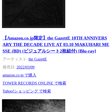
【Amazon.co.jp限定】the GazettE 10TH ANNIVERS
ARY THE DECADE LIVE AT 03.10 MAKUHARI ME
SSE (BD) (ビジュアルシート2枚組付) [Blu-ray]
the GazettE
2022/03/09
amazon.co.jp で購入
TOWER RECORDS ONLINE で検索
Yahoo!ショッピング で検索