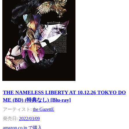
THE NAMELESS LIBERTY AT 10.12.26 TOKYO DO
ME (BD) (特典なし) [Blu-ray]
the GazettE
2022/03/09
amazon.co.jp で購入