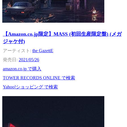
【Amazon.co.jp限定】MASS (初回生産限定盤) (メガ
ジャケ付)
the GazettE
2021/05/26
amazon.co.jp で購入
TOWER RECORDS ONLINE で検索
Yahoo!ショッピング で検索