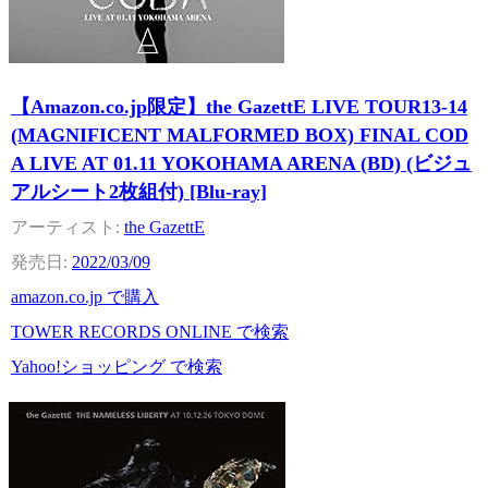
【Amazon.co.jp限定】the GazettE LIVE TOUR13-14
(MAGNIFICENT MALFORMED BOX) FINAL COD
A LIVE AT 01.11 YOKOHAMA ARENA (BD) (ビジュ
アルシート2枚組付) [Blu-ray]
the GazettE
2022/03/09
amazon.co.jp で購入
TOWER RECORDS ONLINE で検索
Yahoo!ショッピング で検索