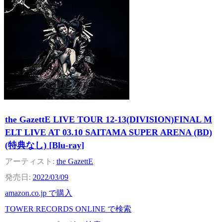
the GazettE LIVE TOUR 12-13(DIVISION)FINAL M
ELT LIVE AT 03.10 SAITAMA SUPER ARENA (BD)
(特典なし) [Blu-ray]
the GazettE
2022/03/09
amazon.co.jp で購入
TOWER RECORDS ONLINE で検索