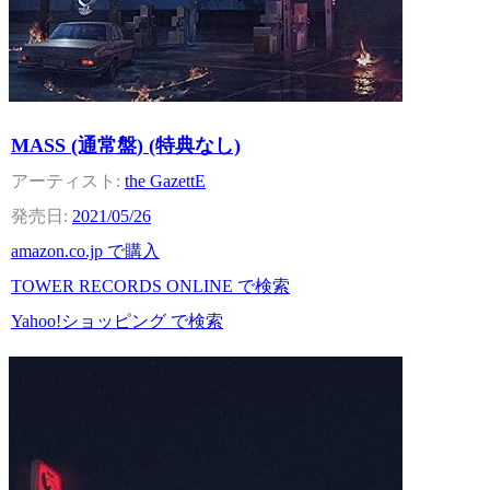
MASS (通常盤) (特典なし)
the GazettE
2021/05/26
amazon.co.jp で購入
TOWER RECORDS ONLINE で検索
Yahoo!ショッピング で検索