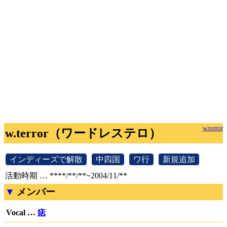
w.terror
w.terror（ワードレステロ）
[
インディーズで解散
]
[
中四国
]
[
ワ行
]
[
新規追加
]
活動時期 … ****/**/**~2004/11/**
メンバー
Vocal …
痣