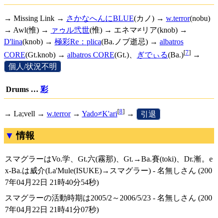
→ Missing Link →
さかなへんにBLUE
(カノ) →
w.terror
(nobu)
→ Awl(惟) →
ァゥル弐世
(惟) → エネマ≠リア(knob) →
D'lina
(knob) →
極彩Re：plica
(Ba.ノブ逝忌) →
albatros
[
7
]
CORE
(Gt.knob) →
albatros CORE
(Gt.)、
ぎでぃる
(Ba.)
→
[
個人/状況不明
]
Drums …
彩
[
8
]
→ La;vell →
w.terror
→
Yado≠K'ari
→
[
引退
]
情報
スマグラーはVo.学、Gt.六(霧那)、Gt.→Ba.賽(toki)、Dr.漸。e
x-Ba.は威介(La'Mule(ISUKE)→スマグラー) - 名無しさん (200
7年04月22日 21時40分54秒)
スマグラーの活動時期は2005/2～2006/5/23 - 名無しさん (200
7年04月22日 21時41分07秒)