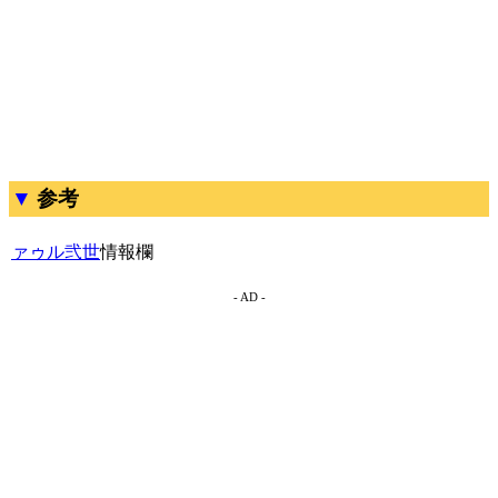
参考
ァゥル弐世
情報欄
- AD -