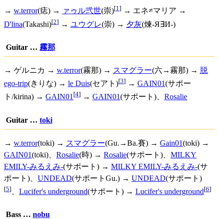
[
1
]
→
w.terror
(痣) →
ァゥル弐世
(崇)
→ エネ≠マリア →
[
2
]
D'lina
(Takashi)
→
ユウグレ
(崇) →
夕灰
(煉-Я∃И-)
Guitar …
霧那
→ ゲルニカ →
w.terror
(霧那) →
スマグラー
(六→霧那) →
脱
[
3
]
ego-trip
(きりな) →
le Duis
(セアト)
→
GAIN01
(サポー
[
4
]
ト/kirina) →
GAIN01
→
GAIN01
(サポート)、
Rosalie
Guitar …
toki
→
w.terror
(toki) →
スマグラー
(Gu.→Ba.賽) →
Gain01
(toki) →
GAIN01
(toki)、
Rosalie
(時) →
Rosalie
(サポート)、
MILKY
EMILY-みるえみ-
(サポート) →
MILKY EMILY-みるえみ-
(サ
ポート)、
UNDEAD
(サポートGu.) →
UNDEAD
(サポート)
[
5
]
[
6
]
、
Lucifer's underground
(サポート) →
Lucifer's underground
Bass …
nobu