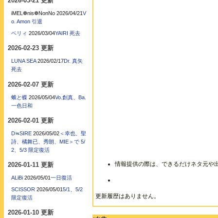
2026-03-21 更新
iMEL❁nis❁NonNo
2026/04/21
V
o. Amon 引退
ベリィ
2026/03/04
YAIRI 死去
2026-02-23 更新
LUNA SEA
2026/02/17
Dr. 真矢
死去
2026-02-07 更新
蛾と蝶
2026/05/04
Vo.創真、Ba.
一色日和
2026-02-01 更新
D≒SIRE
2026/05/02
＜幸也、聖
詩、橘舞已、秀朗、MIE＞で 5/
2、5/3 限定復活
情報提供の際は、できるだけネタ元や
2026-01-11 更新
ALiBi
2026/05/01
一日復活
SCISSOR
2026/05/01
5/1、5/2
更新履歴はありません。
限定復活
2026-01-10 更新