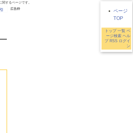
」に関するページです。
広告枠
引
ページ
TOP
トップ
一覧
ペ
T
ージ検索
ヘル
プ
RSS
ログイ
ン