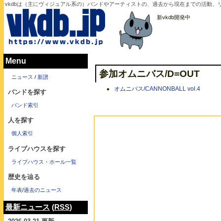
vkdbは（主にヴィジュアル系の）バンドやアーティストの、過去から現在までの活動、
新vkdb開発中
Menu
参加オムニバス/D=OUT
ニュース
/
新譜
オムニバス/CANNONBALL vol.4
バンドを探す
バンド索引
人を探す
個人索引
ライブハウスを探す
ライブハウス・ホール一覧
歴史を辿る
年表
/
過去のニュース
最新ニュース
(
RSS
)