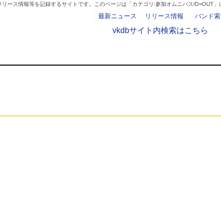
リリース情報等を記録するサイトです。このページは「カテゴリ:参加オムニバス/D=OUT
最新ニュース
リリース情報
バンド索
vkdbサイト内検索はこちら
カテゴリ:参加オムニバス/D=OU
- AD -