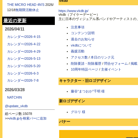
vkdb
THE MICRO HEAD 4N'S
2026/
12/18
無期限活動休止
https://www.vkdb.jp/
vkdb（ブイケーデービー）
主に日本のヴィジュアル系バンドやアーティストの
最近の更新
注意事項
2026/04/11
コンテンツ説明
カレンダー/2026-4-15
過去のお知らせ
カレンダー/2026-4-22
vkdbについて
義援活動
カレンダー/2026-4-29
アクセス数
/
本日のリンク元
カレンダー/2026-5-13
削除要請・削除履歴
/
問合せフォーム
/
掲載
カレンダー/2026-5-20
10周年特設ページ
/
主催イベント
カレンダー/2026-6-3
キャラクター・旧ロゴデザイン
カレンダー/2026-7-8
2026/03/28
藤谷“まつおか”千明 様
NATCHIN
新ロゴデザイン
@update_vkdb
グロリ 様
総ページ数:15078
>>
vkdb.jpを検索バーに追加
バナー