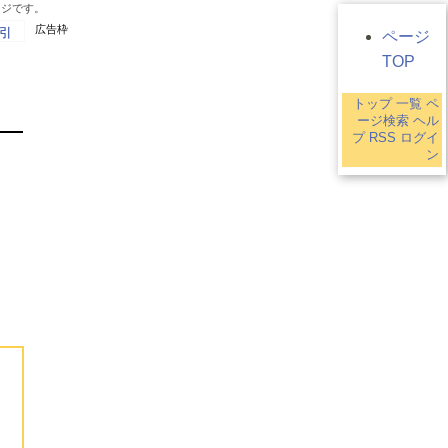
ージです。
広告枠
引
ページ
TOP
トップ
一覧
ペ
9
ージ検索
ヘル
プ
RSS
ログイ
ン