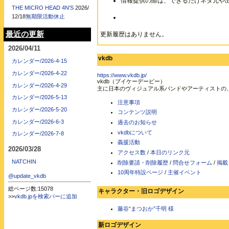
情報提供の際は、できるだけネタ元や
THE MICRO HEAD 4N'S
2026/
12/18
無期限活動休止
最近の更新
更新履歴はありません。
2026/04/11
vkdb
カレンダー/2026-4-15
カレンダー/2026-4-22
https://www.vkdb.jp/
vkdb（ブイケーデービー）
カレンダー/2026-4-29
主に日本のヴィジュアル系バンドやアーティストの
カレンダー/2026-5-13
注意事項
カレンダー/2026-5-20
コンテンツ説明
カレンダー/2026-6-3
過去のお知らせ
vkdbについて
カレンダー/2026-7-8
義援活動
2026/03/28
アクセス数
/
本日のリンク元
NATCHIN
削除要請・削除履歴
/
問合せフォーム
/
掲載
10周年特設ページ
/
主催イベント
@update_vkdb
総ページ数:15078
キャラクター・旧ロゴデザイン
>>
vkdb.jpを検索バーに追加
藤谷“まつおか”千明 様
新ロゴデザイン