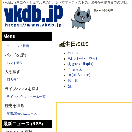
vkdbは（主にヴィジュアル系の）バンドやアーティストの、過去から現在までの活動、リ
新vkdb開発中
Menu
誕生日/9/19
ニュース
/
新譜
Shuma
バンドを探す
yu→(ex-ハーヴィ)
バンド索引
あき(ex-Utopia)
ちゅう太
人を探す
玄(ex-Meteor)
個人索引
慎一郎
浚
ライブハウスを探す
ライブハウス・ホール一覧
歴史を辿る
年表
/
過去のニュース
最新ニュース
(
RSS
)