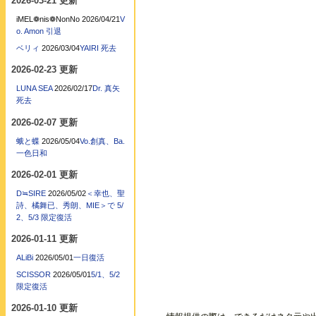
2026-03-21 更新
iMEL❁nis❁NonNo
2026/04/21
V
o. Amon 引退
ベリィ
2026/03/04
YAIRI 死去
2026-02-23 更新
LUNA SEA
2026/02/17
Dr. 真矢
死去
2026-02-07 更新
蛾と蝶
2026/05/04
Vo.創真、Ba.
一色日和
2026-02-01 更新
D≒SIRE
2026/05/02
＜幸也、聖
詩、橘舞已、秀朗、MIE＞で 5/
2、5/3 限定復活
2026-01-11 更新
ALiBi
2026/05/01
一日復活
SCISSOR
2026/05/01
5/1、5/2
限定復活
2026-01-10 更新