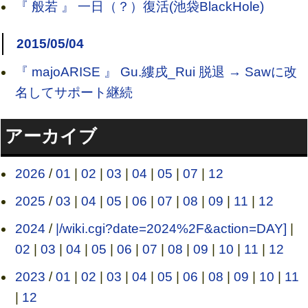
『 般若 』 一日（？）復活(池袋BlackHole)
2015/05/04
『 majoARISE 』 Gu.縷戌_Rui 脱退 → Sawに改
名してサポート継続
アーカイブ
2026
/
01
|
02
|
03
|
04
|
05
|
07
|
12
2025
/
03
|
04
|
05
|
06
|
07
|
08
|
09
|
11
|
12
2024
/
|/wiki.cgi?date=2024%2F&action=DAY]
|
02
|
03
|
04
|
05
|
06
|
07
|
08
|
09
|
10
|
11
|
12
2023
/
01
|
02
|
03
|
04
|
05
|
06
|
08
|
09
|
10
|
11
|
12