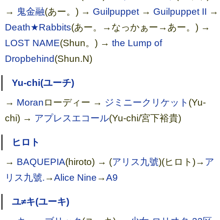
→
鬼金融
(あー。) →
Guilpuppet
→
Guilpuppet II
→
Death★Rabbits
(あー。→なっかぁー→あー。) →
LOST NAME
(Shun。) →
the Lump of
Dropbehind
(Shun.N)
Yu-chi(ユーチ)
→
Moran
ローディー →
ジミニークリケット
(Yu-
chi) →
アプレスエコール
(Yu-chi/宮下裕貴)
ヒロト
→
BAQUEPIA
(hiroto) → (
アリス九號
)(ヒロト)→
ア
リス九號.
→
Alice Nine
→
A9
ユ≠キ(ユーキ)