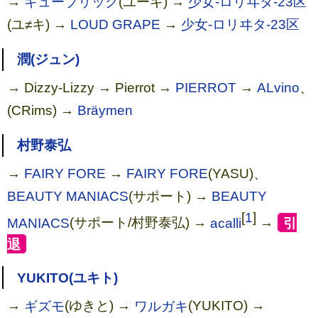
→
キューブリック
(ユーキ) →
少女-ロリヰタ-23区
(ユ≠キ) →
LOUD GRAPE
→
少女-ロリヰタ-23区
潤(ジュン)
→ Dizzy-Lizzy → Pierrot →
PIERROT
→
ALvino
、
(CRims) →
Bräymen
村野泰弘
→
FAIRY FORE
→
FAIRY FORE
(YASU)、
BEAUTY MANIACS
(サポート) →
BEAUTY
[
1
]
MANIACS
(サポート/村野泰弘) →
acalli
→
[
引
退
]
YUKITO(ユキト)
→
ギズモ
(ゆきと) →
ワルガキ
(YUKITO) →