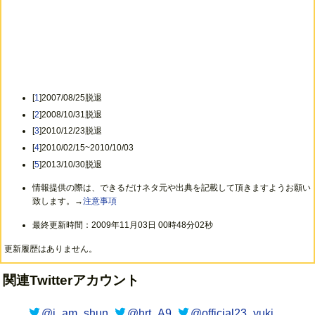
[
1
]2007/08/25脱退
[
2
]2008/10/31脱退
[
3
]2010/12/23脱退
[
4
]2010/02/15~2010/10/03
[
5
]2013/10/30脱退
情報提供の際は、できるだけネタ元や出典を記載して頂きますようお願い
致します。→
注意事項
最終更新時間：2009年11月03日 00時48分02秒
更新履歴はありません。
関連Twitterアカウント
@i_am_shun
@hrt_A9
@official23_yuki