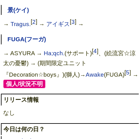
景(ケイ)
[
2
]
[
3
]
→
Tragus.
→
アイギス
→
FUGA(フーガ)
[
4
]
→ ASYURA →
Ha;qch.
(サポート)
、(絵流宮☆涼
太の憂鬱) → (期間限定ユニット
[
5
]
『Decoration☆boys』)(獅人)→
Awake
(FUGA)
→
[
個人/状況不明
]
リリース情報
なし
今日は何の日？