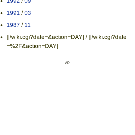
1992
/
09
1991
/
03
1987
/
11
[|/wiki.cgi?date=&action=DAY] / [|/wiki.cgi?date
=%2F&action=DAY]
- AD -