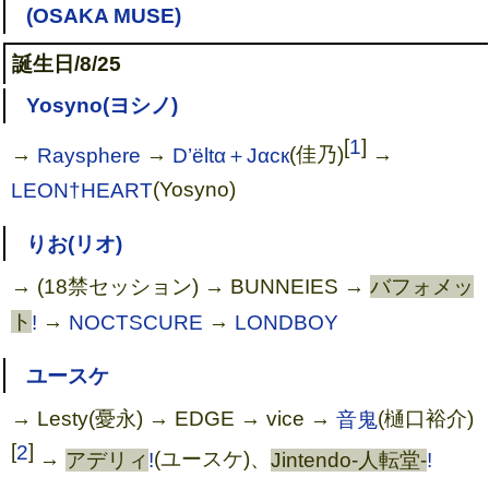
(OSAKA MUSE)
誕生日/8/25
Yosyno(ヨシノ)
[
1
]
→
Raysphere
→
D’ёltα＋Jαск
(佳乃)
→
LEON†HEART
(Yosyno)
りお(リオ)
→ (18禁セッション) → BUNNEIES →
バフォメッ
ト
!
→
NOCTSCURE
→
LONDBOY
ユースケ
→ Lesty(憂永) → EDGE → vice →
音鬼
(樋口裕介)
[
2
]
→
アデリィ
!
(ユースケ)、
Jintendo-人転堂-
!