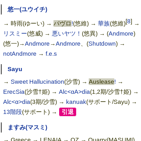
悠一(ユウイチ)
[
8
]
→ 時雨(ゆーい) →
パヴロ
!
(悠維) →
華族
(悠維)
→
リスミー
(悠威) →
悪いヤツ！
(悠異) → (
Andmore
)
(悠一)→
Andmore
→
Andmore
、(
Shutdown
) →
notAndmore
→
f.e.s
Sayu
→
Sweet Hallucination
(沙雪) →
Auslease
!
→
ErecSia
(沙雪†姫) →
Alc<αA>dia
(1,2期/沙雪†姫) →
Alc<α>dia
(3期/沙雪) →
kanuak
(サポート/Sayu) →
13階段
(サポート) →
[
引退
]
ますみ(マスミ)
→ Greece → LENAIA → OZ → Quarry(MASUMI)
Noble