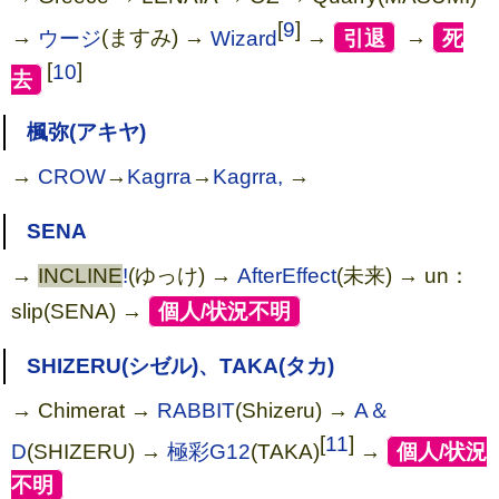
[
9
]
→
ウージ
(ますみ) →
Wizard
→
[
引退
]
→
[
死
[
10
]
去
]
楓弥(アキヤ)
→
CROW
→
Kagrra
→
Kagrra,
→
SENA
→
INCLINE
!
(ゆっけ) →
AfterEffect
(未来) → un：
slip(SENA) →
[
個人/状況不明
]
SHIZERU(シゼル)、TAKA(タカ)
→ Chimerat →
RABBIT
(Shizeru) →
A＆
[
11
]
D
(SHIZERU) →
極彩G12
(TAKA)
→
[
個人/状況
不明
]