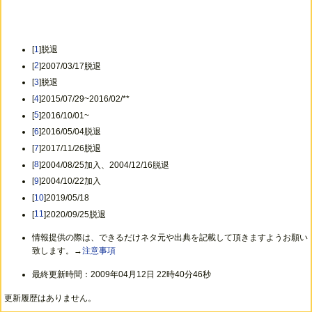
[
1
]脱退
[
2
]2007/03/17脱退
[
3
]脱退
[
4
]2015/07/29~2016/02/**
[
5
]2016/10/01~
[
6
]2016/05/04脱退
[
7
]2017/11/26脱退
[
8
]2004/08/25加入、2004/12/16脱退
[
9
]2004/10/22加入
[
10
]2019/05/18
[
11
]2020/09/25脱退
情報提供の際は、できるだけネタ元や出典を記載して頂きますようお願い
致します。→
注意事項
最終更新時間：2009年04月12日 22時40分46秒
更新履歴はありません。