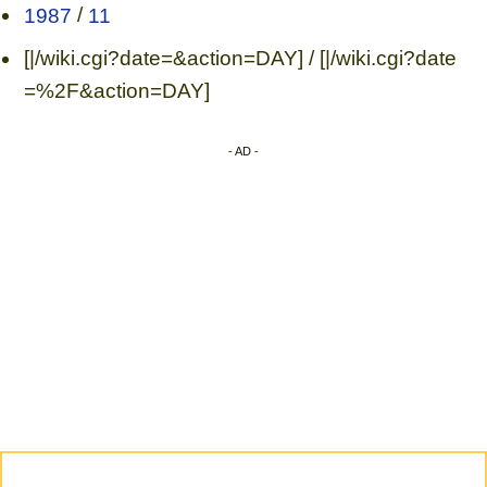
1987
/
11
[|/wiki.cgi?date=&action=DAY] / [|/wiki.cgi?date
=%2F&action=DAY]
- AD -