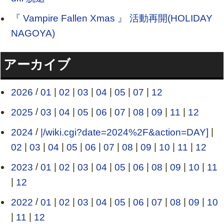
『 Vampire Fallen Xmas 』 活動再開(HOLIDAY
NAGOYA)
アーカイブ
2026
/
01
|
02
|
03
|
04
|
05
|
07
|
12
2025
/
03
|
04
|
05
|
06
|
07
|
08
|
09
|
11
|
12
2024
/
|/wiki.cgi?date=2024%2F&action=DAY]
|
02
|
03
|
04
|
05
|
06
|
07
|
08
|
09
|
10
|
11
|
12
2023
/
01
|
02
|
03
|
04
|
05
|
06
|
08
|
09
|
10
|
11
|
12
2022
/
01
|
02
|
03
|
04
|
05
|
06
|
07
|
08
|
09
|
10
|
11
|
12