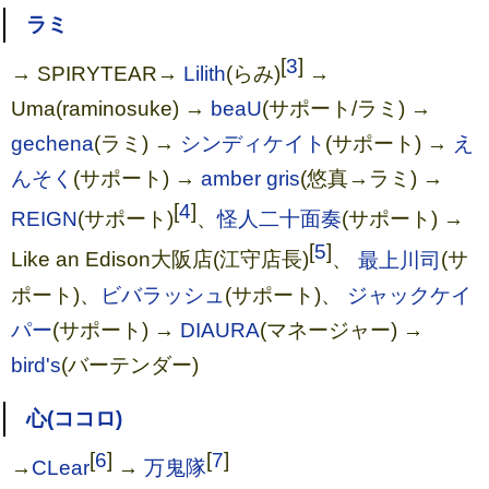
ラミ
[
3
]
→ SPIRYTEAR→
Lilith
(らみ)
→
Uma(raminosuke) →
beaU
(サポート/ラミ) →
gechena
(ラミ) →
シンディケイト
(サポート) →
え
んそく
(サポート) →
amber gris
(悠真→ラミ) →
[
4
]
REIGN
(サポート)
、
怪人二十面奏
(サポート) →
[
5
]
Like an Edison大阪店(江守店長)
、
最上川司
(サ
ポート)、
ビバラッシュ
(サポート)、
ジャックケイ
パー
(サポート) →
DIAURA
(マネージャー) →
bird's
(バーテンダー)
心(ココロ)
[
6
]
[
7
]
→
CLear
→
万鬼隊