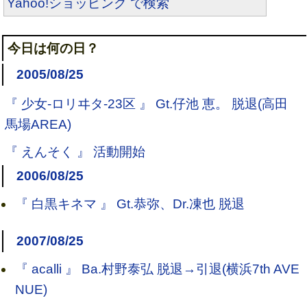
Yahoo!ショッピング で検索
今日は何の日？
2005/08/25
『 少女-ロリヰタ-23区 』 Gt.仔池 恵。 脱退(高田
馬場AREA)
『 えんそく 』 活動開始
2006/08/25
『 白黒キネマ 』 Gt.恭弥、Dr.凍也 脱退
2007/08/25
『 acalli 』 Ba.村野泰弘 脱退→引退(横浜7th AVE
NUE)