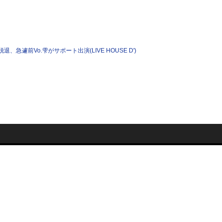
め脱退、急遽前Vo.雫がサポート出演(LIVE HOUSE D')