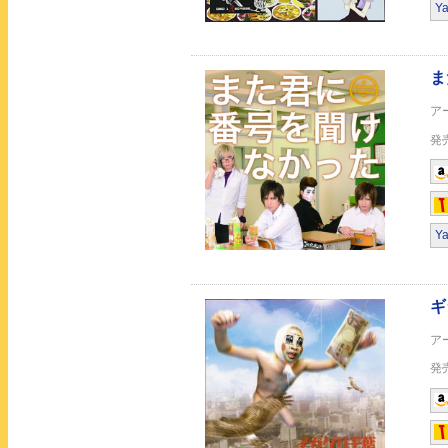
Y
原点
Y
AREA
Rock your spirit