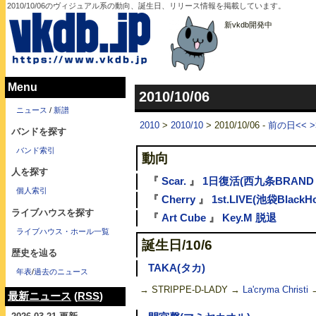
2010/10/06のヴィジュアル系の動向、誕生日、リリース情報を掲載しています。
新vkdb開発中
Menu
2010/10/06
ニュース
/
新譜
2010
>
2010/10
> 2010/10/06 -
前の日<<
バンドを探す
バンド索引
動向
人を探す
『
Scar.
』
1日復活(西九条BRAND 
個人索引
『
Cherry
』
1st.LIVE(池袋BlackHo
ライブハウスを探す
『
Art Cube
』
Key.M 脱退
ライブハウス・ホール一覧
誕生日/10/6
歴史を辿る
TAKA(タカ)
年表
/
過去のニュース
→ STRIPPE-D-LADY →
La'cryma Christi
最新ニュース
(
RSS
)