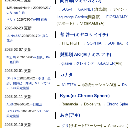
2026-03-21 更新
間宮馨(マミヤカオル)
iMEL❁nis❁NonNo
2026/04/21
V
→
SUS-4
→
GARNET
(真宮馨) → アイン
o. Amon 引退
Lagurange Garden
(間宮馨) →
FIOSM(AMX
ベリィ
2026/03/04
YAIRI 死去
(サポート) → ソロ(MAMIYA)
2026-02-23 更新
都 啓一(ミヤコ ケイイチ)
LUNA SEA
2026/02/17
Dr. 真矢
死去
→ THE FIGHT →
SOPHIA
→
SOPHIA
、
R
2026-02-07 更新
與那嶺 AKI(ヨナミネ アキ)
蛾と蝶
2026/05/04
Vo.創真、Ba.
一色日和
→
glasier
→
グレイシア
→
GLACIER
(Aki)
2026-02-01 更新
カナタ
D≒SIRE
2026/05/02
＜幸也、聖
詩、橘舞已、秀朗、MIE＞で 5/
→
A'LETZA
→ (継続セッションAQ) →
Ro
EROS
2、5/3 限定復活
Kyou(ex.Chrono Sphere)
2026-01-11 更新
→ Romancia → Dolce vita →
Chrono Sphe
ALiBi
2026/05/01
一日復活
SCISSOR
2026/05/01
5/1、5/2
あき(アキ)
限定復活
2026-01-10 更新
→
ダリ
(サポート/マーシー) → Ambivalent