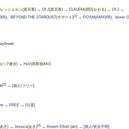
・レッシェルン(真宮香) →
Of-J
(真宮香) → CLAUDIA(間宮かおる) →
Of-J
→
[
1
]
005)
、
BEYOND THE STARDUST
(サポート)
→
FIOSM(AMX005)
、
bionic O
ayflower
 → (ハブ連合) →
HuV
(與那嶺AKI)
[
2
]
ub
→
[
個人/フリー
]
re
→
FREE
→
[
引退
]
[
3
]
(あき) →
Jessica
(あき)
→
Ansem Elliott.
(aki) →
[
個人/状況不明
]