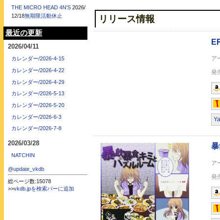
THE MICRO HEAD 4N'S
2026/
暴飲暴食のキミとパ
12/18
無期限活動休止
リリース情報
最近の更新
2026/04/11
カレンダー/2026-4-15
カレンダー/2026-4-22
カレンダー/2026-4-29
カレンダー/2026-5-13
また君に番号を聞け
カレンダー/2026-5-20
カレンダー/2026-6-3
Y
カレンダー/2026-7-8
2026/03/28
NATCHIN
@update_vkdb
総ページ数:15078
ギラギラボーイズ(初
>>
vkdb.jpを検索バーに追加