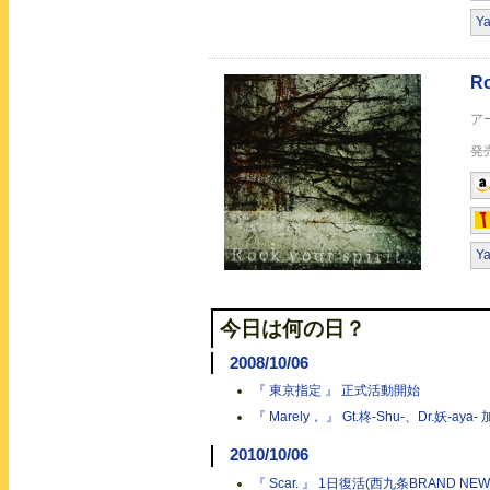
Y
Y
今日は何の日？
2008/10/06
『 東京指定 』 正式活動開始
『 Marely， 』 Gt.柊-Shu-、Dr.妖-aya-
2010/10/06
『 Scar. 』 1日復活(西九条BRAND NEW