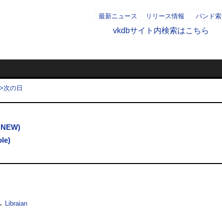
最新ニュース
リリース情報
バンド索
vkdbサイト内検索はこちら
2010/10/0
- AD -
>>次の日
NEW)
le)
→
Libraian