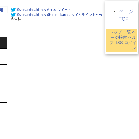
@yonamineaki_huv からのツイート
引
ページ
@yonamineaki_huv @drum_kanata タイムラインまとめ
TOP
広告枠
トップ
一覧
ペ
6
ージ検索
ヘル
プ
RSS
ログイ
ン