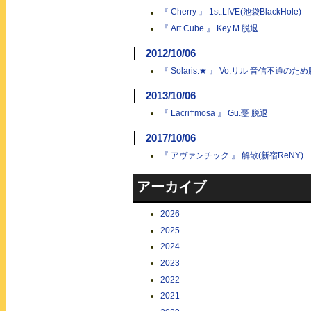
『 Cherry 』 1st.LIVE(池袋BlackHole)
『 Art Cube 』 Key.M 脱退
2012/10/06
『 Solaris.★ 』 Vo.リル 音信不通のた
2013/10/06
『 Lacri†mosa 』 Gu.憂 脱退
2017/10/06
『 アヴァンチック 』 解散(新宿ReNY)
アーカイブ
2026
2025
2024
2023
2022
2021