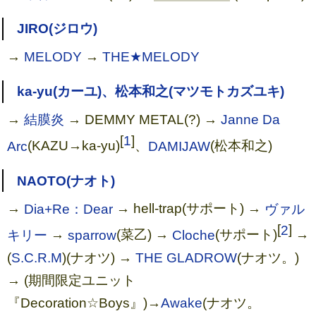
JIRO(ジロウ)
→
MELODY
→
THE★MELODY
ka-yu(カーユ)、松本和之(マツモトカズユキ)
→
結膜炎
→ DEMMY METAL(?) →
Janne Da
[
1
]
Arc
(KAZU→ka-yu)
、
DAMIJAW
(松本和之)
NAOTO(ナオト)
→
Dia+Re：Dear
→ hell-trap(サポート) →
ヴァル
[
2
]
キリー
→
sparrow
(菜乙) →
Cloche
(サポート)
→
(
S.C.R.M
)(ナオツ) →
THE GLADROW
(ナオツ。)
→ (期間限定ユニット
『Decoration☆Boys』)→
Awake
(ナオツ。