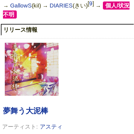
[
9
]
→
GallowS
(kiI) →
DIARIES
(きい)
→
[
個人/状況
不明
]
リリース情報
アスティ