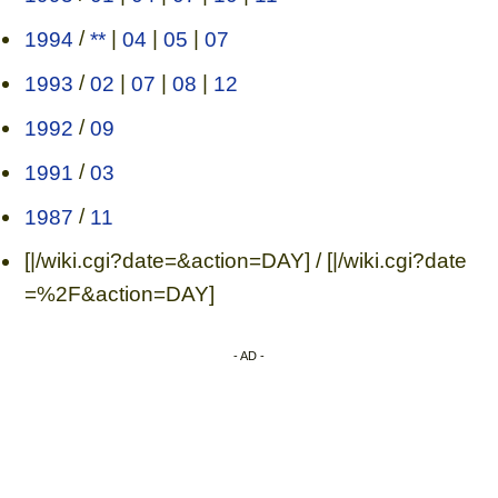
1994
/
**
|
04
|
05
|
07
1993
/
02
|
07
|
08
|
12
1992
/
09
1991
/
03
1987
/
11
[|/wiki.cgi?date=&action=DAY] / [|/wiki.cgi?date
=%2F&action=DAY]
- AD -