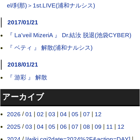
el/刹那)＞1st.LIVE(浦和ナルシス)
2017/01/21
『 La'veil MizeriA 』 Dr.結汝 脱退(池袋CYBER)
『 ベティ 』 解散(浦和ナルシス)
2018/01/21
『 游彩 』 解散
アーカイブ
2026
/
01
|
02
|
03
|
04
|
05
|
07
|
12
2025
/
03
|
04
|
05
|
06
|
07
|
08
|
09
|
11
|
12
2024
/
|/wiki.cgi?date=2024%2F&action=DAY]
|