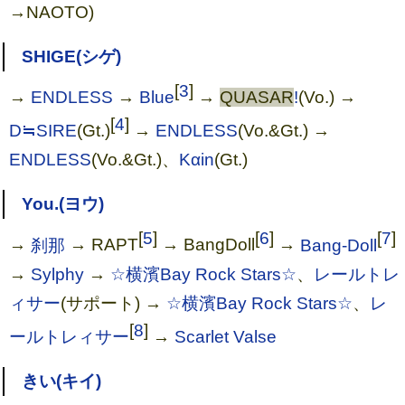
→NAOTO)
SHIGE(シゲ)
[
3
]
→
ENDLESS
→
Blue
→
QUASAR
!
(Vo.) →
[
4
]
D≒SIRE
(Gt.)
→
ENDLESS
(Vo.&Gt.) →
ENDLESS
(Vo.&Gt.)、
Kαin
(Gt.)
You.(ヨウ)
[
5
]
[
6
]
[
7
]
→
刹那
→ RAPT
→ BangDoll
→
Bang-Doll
→
Sylphy
→
☆横濱Bay Rock Stars☆
、
レールトレ
夢舞う大泥棒
ィサー
(サポート) →
☆横濱Bay Rock Stars☆
、
レ
[
8
]
ールトレィサー
→
Scarlet Valse
きい(キイ)