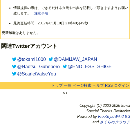
情報提供の際は、できるだけネタ元や出典を記載して頂きますようお願い
致します。→
注意事項
最終更新時間：2017年05月10日 21時40分49秒
更新履歴はありません。
関連Twitterアカウント
@tokami1000
@DAMIJAW_JAPAN
@Naotsu_Guhepero
@ENDLESS_SHIGE
@ScarletValseYou
トップ
一覧
ページ検索
ヘルプ
RSS
ログイン
- AD -
Copyright (C) 2003-2025 kuwa
Special Thanks RoxiteNet
Powered by
FreeStyleWiki3.6.3
and
さくらのクラウド