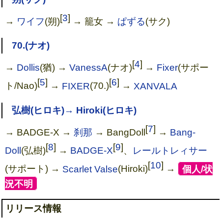
[
3
]
→
ワイフ
(朔)
→ 籠女 →
ぱずる
(サク)
70.(ナオ)
[
4
]
→
Dollis
(猶) →
VanessA
(ナオ)
→
Fixer
(サポー
[
5
]
[
6
]
ト/Nao)
→
FIXER
(70.)
→
XANVALA
弘樹(ヒロキ)→ Hiroki(ヒロキ)
i CON (完全生産限定盤）
[
7
]
→ BADGE-X →
刹那
→ BangDoll
→
Bang-
[
8
]
[
9
]
Doll
(弘樹)
→
BADGE-X
、
レールトレィサー
[
10
]
(サポート) →
Scarlet Valse
(Hiroki)
→
[
個人/状
況不明
]
リリース情報