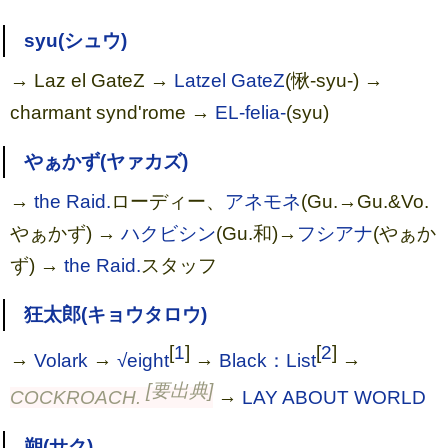
syu(シュウ)
→ Laz el GateZ →
Latzel GateZ
(愀-syu-) →
charmant synd'rome →
EL-felia-
(syu)
やぁかず(ヤァカズ)
→
the Raid.
ローディー、
アネモネ
(Gu.→Gu.&Vo.
やぁかず) →
ハクビシン
(Gu.和)→
フシアナ
(やぁか
ず) →
the Raid.
スタッフ
狂太郎(キョウタロウ)
[
1
]
[
2
]
→
Volark
→
√eight
→
Black：List
→
[要出典]
COCKROACH.
→
LAY ABOUT WORLD
朔(サク)