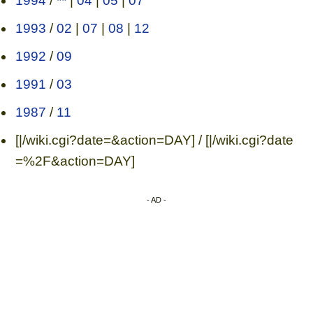
1994
/
**
|
04
|
05
|
07
1993
/
02
|
07
|
08
|
12
1992
/
09
1991
/
03
1987
/
11
[|/wiki.cgi?date=&action=DAY] / [|/wiki.cgi?date
=%2F&action=DAY]
- AD -