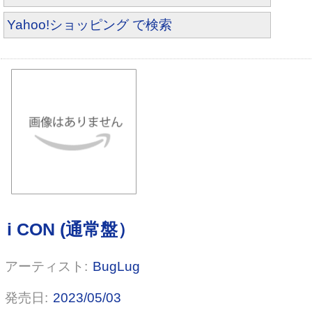
Yahoo!ショッピング で検索
15th Anniversary Tour -JUBILEE-
(Live Album)
BugLug
2023/05/03