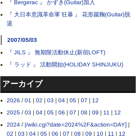
『 Bergerac 』 かずき(Guitar)加入
『 大日本意識革命軍 狂暴 』 花形蹴鞠(Guitar)脱
退
2007/05/03
『 JILS 』 無期限活動休止(新宿LOFT)
『 ラッド 』 活動開始(HOLIDAY SHINJUKU)
アーカイブ
2026
/
01
|
02
|
03
|
04
|
05
|
07
|
12
2025
/
03
|
04
|
05
|
06
|
07
|
08
|
09
|
11
|
12
2024
/
|/wiki.cgi?date=2024%2F&action=DAY]
|
02
|
03
|
04
|
05
|
06
|
07
|
08
|
09
|
10
|
11
|
12