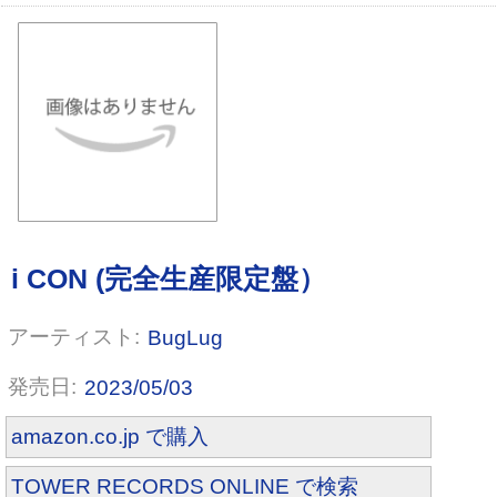
i CON (通常盤）
BugLug
2023/05/03
amazon.co.jp で購入
TOWER RECORDS ONLINE で検索