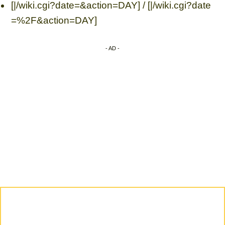
[|/wiki.cgi?date=&action=DAY] / [|/wiki.cgi?date
=%2F&action=DAY]
- AD -