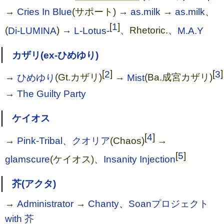
→
Cries In Blue
(サポート) →
as.milk
→
as.milk
、
[
1
]
(
Di-LUMINA
) →
L-Lotus-
、Rhetoric.、
M.A.Y
カザリ(ex-ひめゆり)
[
2
]
[
3
]
→
ひめゆり
(Gt.カザリ)
→
Mist
(Ba.成宮カザリ)
→
The Guilty Party
ケイオス
[
4
]
→
Pink-Tribal
、
クオリア
(Chaos)
→
[
5
]
glamscure
(ケイオス)、
Insanity Injection
芥(アクタ)
→
Administrator
→
Chanty
、
Soanプロジェクト
with 芥