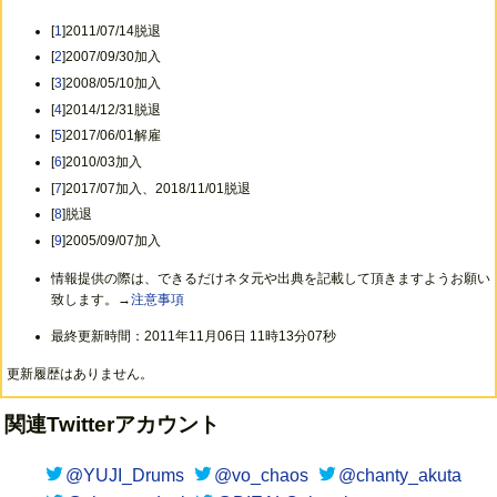
[
1
]2011/07/14脱退
[
2
]2007/09/30加入
[
3
]2008/05/10加入
[
4
]2014/12/31脱退
[
5
]2017/06/01解雇
[
6
]2010/03加入
[
7
]2017/07加入、2018/11/01脱退
[
8
]脱退
[
9
]2005/09/07加入
情報提供の際は、できるだけネタ元や出典を記載して頂きますようお願い
致します。→
注意事項
最終更新時間：2011年11月06日 11時13分07秒
更新履歴はありません。
関連Twitterアカウント
@YUJI_Drums
@vo_chaos
@chanty_akuta