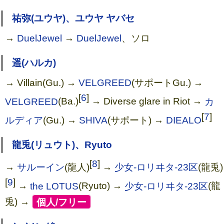
祐弥(ユウヤ)、ユウヤ ヤバセ
→
DuelJewel
→
DuelJewel
、ソロ
遥(ハルカ)
→ Villain(Gu.) →
VELGREED
(サポートGu.) →
[
6
]
VELGREED
(Ba.)
→ Diverse glare in Riot →
カ
[
7
]
ルディア
(Gu.) →
SHIVA
(サポート) →
DIEALO
龍兎(リュウト)、Ryuto
[
8
]
→
サルーイン
(龍人)
→
少女-ロリヰタ-23区
(龍兎)
GIVE ME GUMMY
[
9
]
→
the LOTUS
(Ryuto) →
少女-ロリヰタ-23区
(龍
兎) →
[
個人/フリー
]