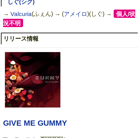
しぐ(シグ)
→
Valcuria
(ふぇん) → (
アメイロ
)(しぐ) →
[
個人/状
況不明
]
リリース情報