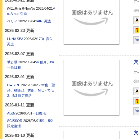
2026-03-21 更新
iMEL❁nis❁NonNo
2026/04/21
V
o. Amon 引退
穴 / 沼 (TYPE-A)
ベリィ
2026/03/04
YAIRI 死去
2026-02-23 更新
LUNA SEA
2026/02/17
Dr. 真矢
Y
死去
2026-02-07 更新
蛾と蝶
2026/05/04
Vo.創真、Ba.
一色日和
穴 / 沼 (TYPE-B)
2026-02-01 更新
D≒SIRE
2026/05/02
＜幸也、聖
詩、橘舞已、秀朗、MIE＞で 5/
2、5/3 限定復活
2026-01-11 更新
Y
ALiBi
2026/05/01
一日復活
SCISSOR
2026/05/01
5/1、5/2
吟澪御前 - 陰陽座
限定復活
2026-01-10 更新