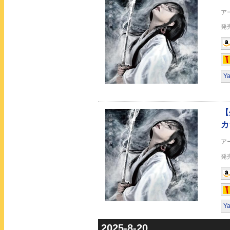
堕ちる者、惡を纏う
Y
P0WER-悪霊退散-
Y
「P0WER-悪霊退散-
2025-8-20