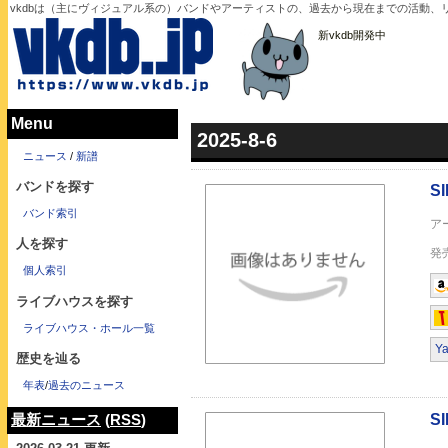
vkdbは（主にヴィジュアル系の）バンドやアーティストの、過去から現在までの活動、リ
新vkdb開発中
Menu
2025-8-6
SILLAGE
ニュース
/
新譜
バンドを探す
バンド索引
人を探す
個人索引
ライブハウスを探す
SILLAGE
ライブハウス・ホール一覧
Y
歴史を辿る
年表
/
過去のニュース
最新ニュース
(
RSS
)