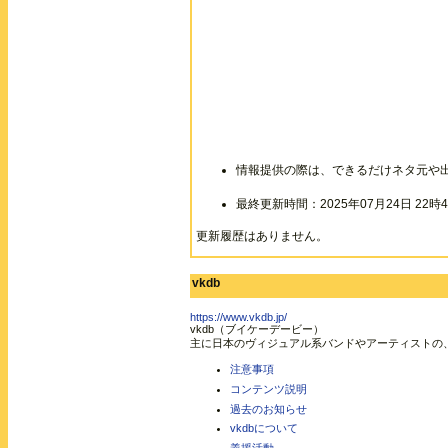
情報提供の際は、できるだけネタ元や
最終更新時間：2025年07月24日 22時4
更新履歴はありません。
vkdb
https://www.vkdb.jp/
vkdb（ブイケーデービー）
主に日本のヴィジュアル系バンドやアーティストの
注意事項
コンテンツ説明
過去のお知らせ
vkdbについて
義援活動