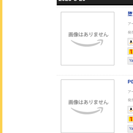
「P0WER-悪霊退散
Y
Y