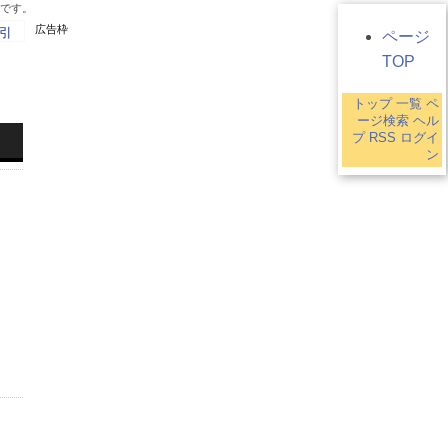
ジです。
広告枠
引
ページ
TOP
トップ
一覧
ペ
8
ージ検索
ヘル
プ
RSS
ログイ
ン