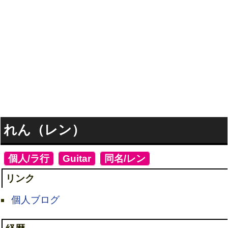
れん（レン）
[
個人/ラ行
]
[
Guitar
]
[
同名/レン
]
リンク
個人ブログ