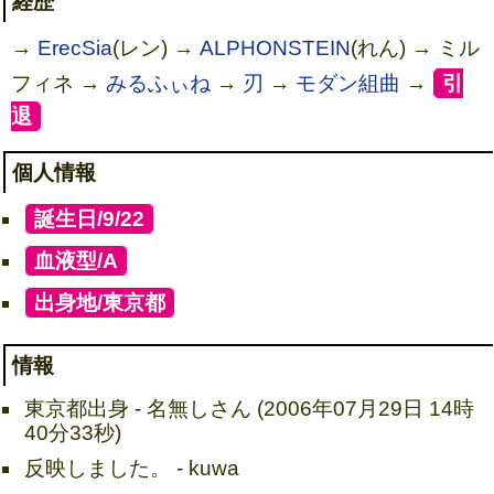
経歴
→
ErecSia
(レン) →
ALPHONSTEIN
(れん) → ミル
フィネ →
みるふぃね
→
刃
→
モダン組曲
→
[
引
退
]
個人情報
[
誕生日/9/22
]
[
血液型/A
]
[
出身地/東京都
]
情報
東京都出身 - 名無しさん (2006年07月29日 14時
40分33秒)
反映しました。 - kuwa