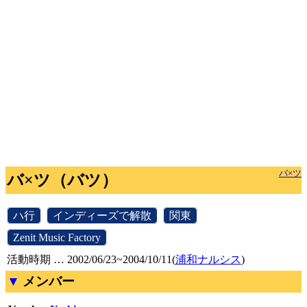
バ×ツ
バ×ツ（バツ）
[
ハ行
]
[
インディーズで解散
]
[
関東
]
[
Zenit Music Factory
]
活動時期 … 2002/06/23~2004/10/11(
浦和ナルシス
)
メンバー