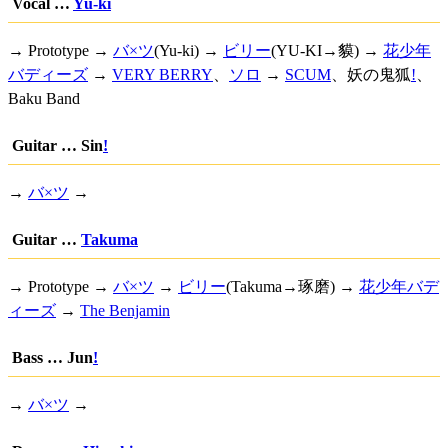
Vocal …
Yu-ki
→ Prototype →
バ×ツ
(Yu-ki) →
ビリー
(YU-KI→貘) →
花少年
バディーズ
→
VERY BERRY
、
ソロ
→
SCUM
、
妖の鬼狐
!
、
Baku Band
Guitar …
Sin
!
→
バ×ツ
→
Guitar …
Takuma
→ Prototype →
バ×ツ
→
ビリー
(Takuma→琢磨) →
花少年バデ
ィーズ
→
The Benjamin
Bass …
Jun
!
→
バ×ツ
→