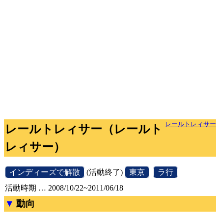
レールトレィサー
レールトレィサー（レールト
レィサー）
[
インディーズで解散
]
(活動終了)
[
東京
]
[
ラ行
]
活動時期 … 2008/10/22~2011/06/18
動向