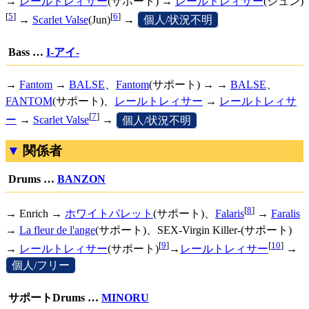
→
レールトレィサー
(サポート) →
レールトレィサー
(ジュン)
[
5
]
[
6
]
→
Scarlet Valse
(Jun)
→
[
個人/状況不明
]
Bass …
I-アイ-
→
Fantom
→
BALSE
、
Fantom
(サポート) → →
BALSE
、
FANTOM
(サポート)、
レールトレィサー
→
レールトレィサ
[
7
]
ー
→
Scarlet Valse
→
[
個人/状況不明
]
関係者
Drums …
BANZON
[
8
]
→ Enrich →
ホワイトパレット
(サポート)、
Falaris
→
Faralis
→
La fleur de l'ange
(サポート)、SEX-Virgin Killer-(サポート)
[
9
]
[
10
]
→
レールトレィサー
(サポート)
→
レールトレィサー
→
[
個人/フリー
]
サポートDrums …
MINORU