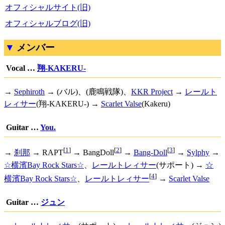
オフィシャルサイト(旧)
オフィシャルブログ(旧)
メンバー
Vocal …
翔-KAKERU-
→
Sephiroth
→ (バル)、(鹿鳴戦隊)、
KKR Project
→
レールト
レィサー
(翔-KAKERU-) →
Scarlet Valse
(Kakeru)
Guitar …
You.
[
1
]
[
2
]
[
3
]
→
刹那
→ RAPT
→ BangDoll
→
Bang-Doll
→
Sylphy
→
☆横濱Bay Rock Stars☆
、
レールトレィサー
(サポート) →
☆
[
4
]
横濱Bay Rock Stars☆
、
レールトレィサー
→
Scarlet Valse
Guitar …
ジュン