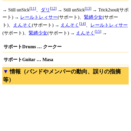
[
11
]
[
12
]
[
13
]
→ Still unSick
、
ダリ
→ Still unSick
→ Trick2soul(サポ
ート) →
レールトレィサー
(サポート)、
緊縛少女
(サポー
[
14
]
ト)、
えんそく
(サポート) →
えんそく
、
レールトレィサー
[
15
]
(サポート)、
緊縛少女
(サポート) →
えんそく
→
サポートDrums … クークー
サポートGuitar … Masa
情報（バンドやメンバーの動向、誤りの指摘
等）