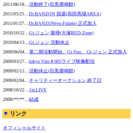
2011/06/18
…
活動終了(目黒鹿鳴館)
2011/03/25
…
Dr.BANZON 脱退(高田馬場AREA)
2011/01/27
…
Dr.BANZON(ex-Falaris) 正式加入
2010/10/22
…
Gt.ジュン 復帰(大塚RED-Zone)
2010/04/13
…
Gt.ジュン 活動休止
2009/06/04
…
第二期活動開始。Gt.You.、Gt.ジュン 正式加入
2009/03/27
…
tokyo Vize＃005ライブ映像配信
2009/02/12
…
活動休止(目黒鹿鳴館)
2009/02/04
…
チャリティーオークション 終了日
2008/10/22
…
1st.LIVE
2008/**/**
…
結成
リンク
オフィシャルサイト