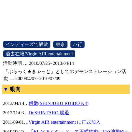
[
インディーズで解散
]
[
東京
]
[
ハ行
]
[
過去在籍/Virgin AIR entertainment
]
活動時期 … 2010/07/25~2013/04/14
「ぶらっく★きゃっと」としてのデモンストレーション活
動 … 2009/04/07~2010/07/09
動向
2013/04/14
…
解散(SHINJUKU RUIDO K4)
2012/11/03
…
Dr.SHINTARO 脱退
2011/09/01
…
Virgin AIR entertainment に正式加入
2010/07/25
…
「BLACK CAT」として正式始動LIVE(池袋Blac