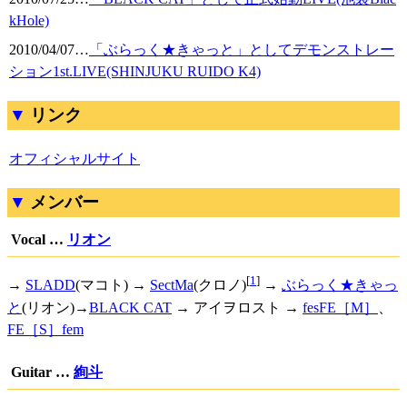
kHole)
2010/04/07
…
「ぶらっく★きゃっと」としてデモンストレー
ション1st.LIVE(SHINJUKU RUIDO K4)
リンク
オフィシャルサイト
メンバー
Vocal …
リオン
[
1
]
→
SLADD
(マコト) →
SectMa
(クロノ)
→
ぶらっく★きゃっ
と
(リオン)→
BLACK CAT
→ アイヲロスト →
fesFE［M］
、
FE［S］fem
Guitar …
絢斗