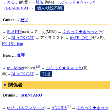
→
カるテ
(絢音) →
般若
(絢斗) →
ぶらっく★きゃっと
→
BLACK CAT
→
[
個人/状況不明
]
Guitar …
ゼノ
→
SLADD
(nao) →
Zipcy
!
(Milki) →
ぶらっく★きゃっと
(ゼ
ノ)→
BLACK CAT
→ アイヲロスト →
fesFE［M］
(ゼノP)、
FE［S］fem
Bass …
真琴
[
2
]
→
re：Make
(Macco)
→
ぶらっく★きゃっと
(真
琴)→
BLACK CAT
→
[
引退
]
関係者
Drums …
SHINTARO
[
3
]
→ (
ハリガネマンション
) →
ANUBIS
→
ぶらっく★きゃっ