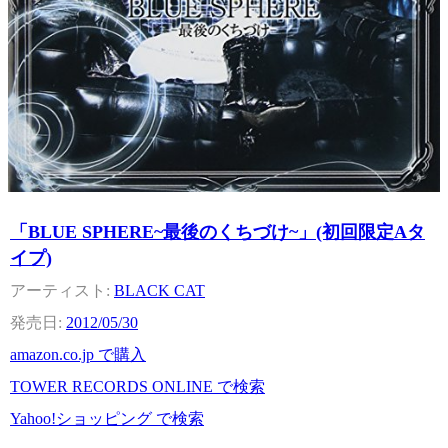
「BLUE SPHERE~最後のくちづけ~」(初回限定Aタ
イプ)
BLACK CAT
2012/05/30
amazon.co.jp で購入
TOWER RECORDS ONLINE で検索
Yahoo!ショッピング で検索