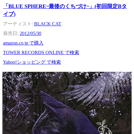
「BLUE SPHERE~最後のくちづけ~」(初回限定Bタ
イプ)
BLACK CAT
2012/05/30
amazon.co.jp で購入
TOWER RECORDS ONLINE で検索
Yahoo!ショッピング で検索