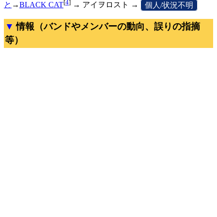
[
4
]
と
→
BLACK CAT
→ アイヲロスト →
[
個人/状況不明
]
情報（バンドやメンバーの動向、誤りの指摘
等）