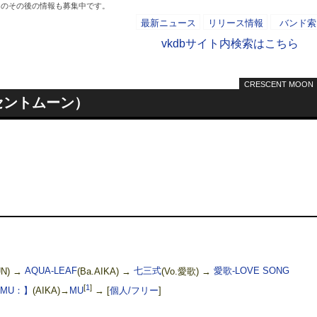
バーのその後の情報も募集中です。
最新ニュース
リリース情報
バンド索
vkdbサイト内検索はこちら
CRESCENT MOON
- AD -
レセントムーン）
UN) →
AQUA-LEAF
(Ba.AIKA) →
七三式
(Vo.愛歌) →
愛歌-LOVE SONG
[
1
]
MU：】
(AIKA)→
MU
→
[
個人/フリー
]