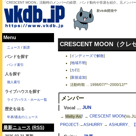
「CRESCENT MOON」活動時のメンバーの経歴、バンド動向や音源を紹介。元メン
新vkdb開発中
Menu
CRESCENT MOON（ク
ニュース
/
新譜
[
インディーズで解散
]
バンドを探す
[
地域不明
]
バンド索引
[
カ行
]
人を探す
[
新規追加
]
個人索引
活動時期 … 1998/07/**~2000/12/**
ライブハウスを探す
メンバー
ライブハウス・ホール一覧
Vocal …
JUN
歴史を辿る
→
Melty Arc
!
→
CRESCENT MOON
(Vo.J
年表
/
過去のニュース
PROJECT-
→
ASHURRY
→
ASHURRY
、
【
最新ニュース
(
RSS
)