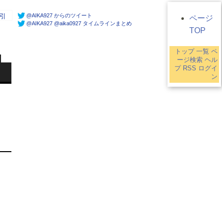
@AIKA927 からのツイート
引
ページ
@AIKA927 @aika0927 タイムラインまとめ
TOP
トップ
一覧
ペ
ージ検索
ヘル
プ
RSS
ログイ
ン