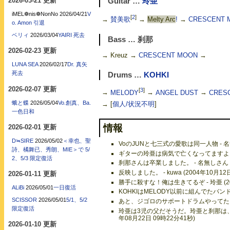
2026-03-21 更新
Guitar …
玲亜
iMEL❁nis❁NonNo
2026/04/21
V
[
2
]
→
賛美歌
→
Melty Arc
!
→
CRESCENT 
o. Amon 引退
ベリィ
2026/03/04
YAIRI 死去
Bass … 刹那
2026-02-23 更新
→ Kreuz →
CRESCENT MOON
→
LUNA SEA
2026/02/17
Dr. 真矢
死去
Drums …
KOHKI
2026-02-07 更新
[
3
]
→
MELODY
→
ANGEL DUST
→
CRES
蛾と蝶
2026/05/04
Vo.創真、Ba.
→
[
個人/状況不明
]
一色日和
情報
2026-02-01 更新
D≒SIRE
2026/05/02
＜幸也、聖
VoのJUNと七三式の愛歌は同一人物 - 名無し
詩、橘舞已、秀朗、MIE＞で 5/
ギターの玲亜は病気で亡くなってますよ - 名無
2、5/3 限定復活
刹那さんは卒業しました。 - 名無しさん (2
反映しました。 - kuwa (2004年10月12
2026-01-11 更新
勝手に殺すな！俺は生きてるぞ - 玲亜 (200
ALiBi
2026/05/01
一日復活
KOHKIはMELODY以前に組んでたバンド
SCISSOR
2026/05/01
5/1、5/2
あと、ジゴロのサポートドラムやってた。ボー
限定復活
玲亜は3児の父だそうだ。玲亜と刹那は、玲亜
年08月22日 09時22分41秒)
2026-01-10 更新