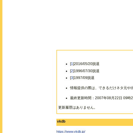
[
1
]2016/05/20脱退
[
2
]1996/07/30脱退
[
3
]1997/09脱退
情報提供の際は、できるだけネタ元や
最終更新時間：2007年08月22日 09時2
更新履歴はありません。
vkdb
https://www.vkdb.jp/