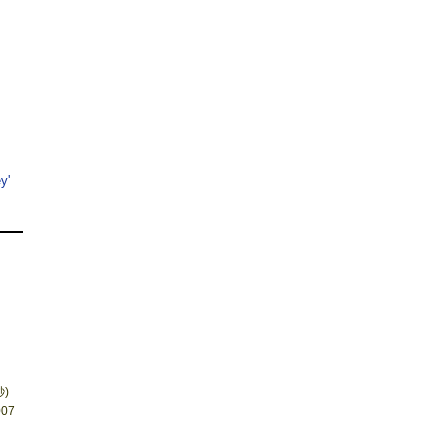
y'
)
07