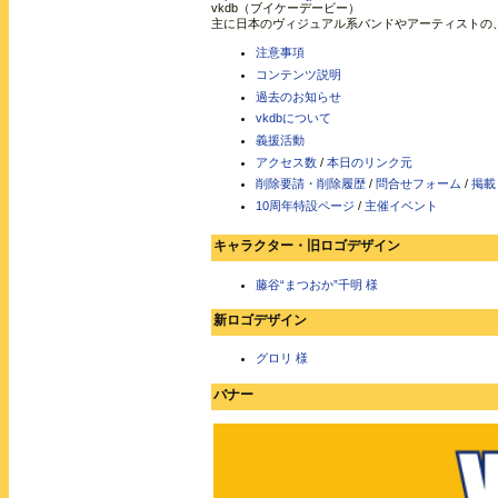
vkdb（ブイケーデービー）
主に日本のヴィジュアル系バンドやアーティストの
注意事項
コンテンツ説明
過去のお知らせ
vkdbについて
義援活動
アクセス数
/
本日のリンク元
削除要請・削除履歴
/
問合せフォーム
/
掲載
10周年特設ページ
/
主催イベント
キャラクター・旧ロゴデザイン
藤谷“まつおか”千明 様
新ロゴデザイン
グロリ 様
バナー