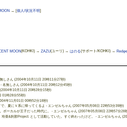
MOON
→
[
個人/状況不明
]
CENT MOON
(KOHKI) →
ZAZU
(ユーリ) →
はのる
(サポート/KOHKI) →
Redφe
さん (2004年10月11日 20時11分27秒)
しさん (2004年10月11日 20時12分45秒)
004年10月11日 20時28分15秒)
日 01時28分55秒)
4年11月01日 00時52分18秒)
で、夏にＶ系に帰ってくるよ - エンゼルちゃん (2007年05月08日 22時53分39秒)
カルが王子だった時代に。 - エンゼルちゃん (2007年05月08日 22時57分28秒
&刹那Project. として活動していた。すぐ終わったけど。 - エンゼルちゃん (20