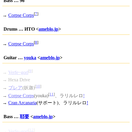
Bass … 96
[
7
]
→
Corpse Corps
Drums … ИTO <
ameblo.jp
>
[
8
]
→
Corpse Corps
Guitar …
youka
<
ameblo.jp
>
[
9
]
→
Verfe~gorl
→ Hexa Drive
[
10
]
→
ブレア
(妖迦)
[
11
]
→
Corpse Corps
(youka)
、
ラリルレロ
!
→
Cran Arcanaria
(サポート)、
ラリルレロ
!
Bass …
耶要
<
ameblo.jp
>
[
12
]
→
Verfe~gorl