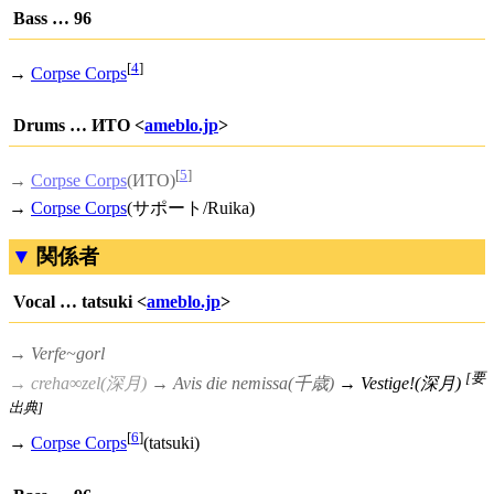
Bass … 96
[
4
]
→
Corpse Corps
Drums … ИTO <
ameblo.jp
>
[
5
]
→
Corpse Corps
(ИTO)
→
Corpse Corps
(サポート/Ruika)
関係者
Vocal … tatsuki <
ameblo.jp
>
→
Verfe~gorl
[要
→ creha∞zel(深月)
→ Avis die nemissa(千歳)
→ Vestige!(深月)
出典]
[
6
]
→
Corpse Corps
(tatsuki)