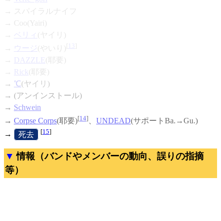
→ スパイラルナイフ
→ Coo(Yairi)
→
ベリィ
(ヤイリ)
[
13
]
→
ウージ
(やいり)
→
DAZZLE
(耶要)
→
Rick
(耶要)
→
℃
(ヤイリ)
→ (アンインストール)
→
Schwein
[
14
]
→
Corpse Corps
(耶要)
、
UNDEAD
(サポートBa.→Gu.)
[
15
]
→
[
死去
]
情報（バンドやメンバーの動向、誤りの指摘
等）