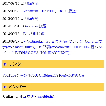
2017/03/15
…
活動終了
2015/09/30
…
Vo.tatsuki、Dr.ИТО、Ba.96 脱退
2015/06/19
…
活動再開
2014/10/01
…
Gu.youka 脱退
2014/09/18
…
Ba.耶要 脱退
2013/09/27
…
＜Vo.tatsuki、Gu.ヨウカ(ex-ブレア)、Gu.ミュウ
ナ(ex-Amber Bullet)、Ba.耶要(ex-Schwein)、Dr.ИTO＞新バン
ド 1st.LIVE(NAGOYA HOLIDAY NEXT)
リンク
YouTubeチャンネル:UCtv9drgrx1YfGg6x5B7A-CA
メンバー
Guitar …
ミュウナ
<
ameblo.jp
>