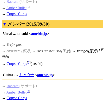
→
Baccarat
(サポート)
[
1
]
→
Amber Bullet
→
Corpse Corps
メンバー(2015/09/30)
Vocal … tatsuki <
ameblo.jp
>
→
Verfe~gorl
[要
→ creha∞zel(深月)
→ Avis die nemissa(千歳)
→ Vestige!(深月)
出典]
[
2
]
→
Corpse Corps
(tatsuki)
Guitar …
ミュウナ
<
ameblo.jp
>
→
Baccarat
(サポート)
[
3
]
→
Amber Bullet
→
Corpse Corps