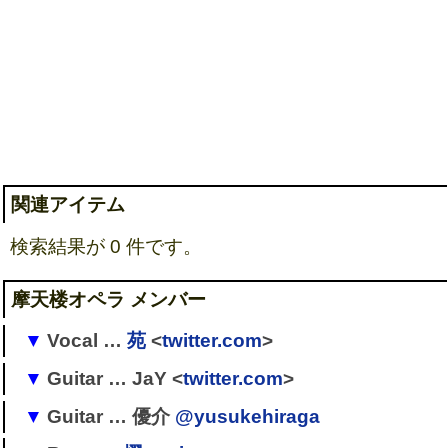
関連アイテム
検索結果が 0 件です。
摩天楼オペラ メンバー
Vocal …
苑
<
twitter.com
>
Guitar … JaY <
twitter.com
>
→ GRIDE
→
Jeniva
Guitar … 優介
@yusukehiraga
→
LIGHT BRINGER
!
→
摩天楼オペラ
[
1
]