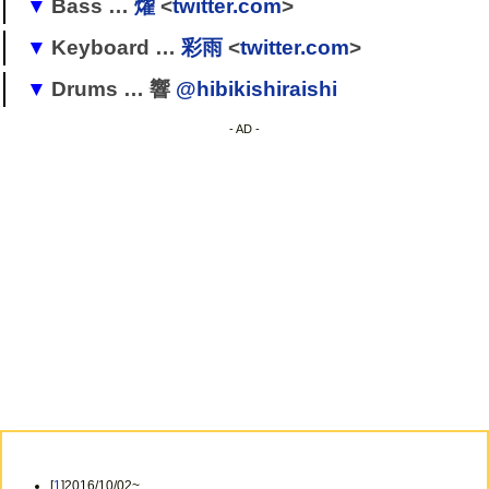
→
摩天楼オペラ
(サポート)
Bass …
燿
<
twitter.com
>
→
摩天楼オペラ
(サポート)
[
2
]
[
3
]
→
摩天楼オペラ
→
摩天楼オペラ
Keyboard …
彩雨
<
twitter.com
>
→ Endless Vanity(曜)
[
4
]
→ S.D.I(YO)
Drums … 響
@hibikishiraishi
→
outburn
!
→ シリウス(サポート/燿)
[
6
]
→
Ry：dia
(Soh)
[
8
]
[
9
]
- AD -
→
摩天楼オペラ
(サポート)
→
摩天楼オペラ
[
5
]
→ GRAVE SEED
[
7
]
→
摩天楼オペラ
(彩雨)
→
摩天楼オペラ
[
1
]2016/10/02~