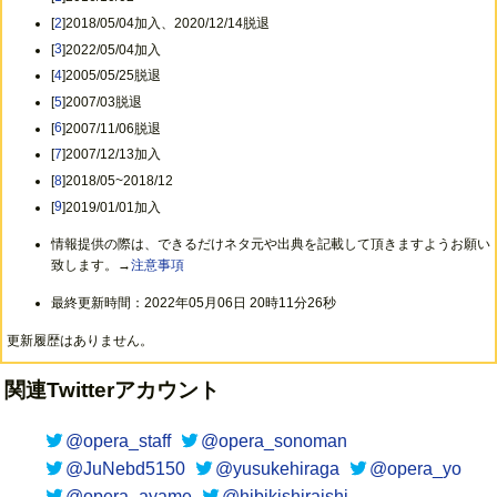
[
2
]2018/05/04加入、2020/12/14脱退
[
3
]2022/05/04加入
[
4
]2005/05/25脱退
[
5
]2007/03脱退
[
6
]2007/11/06脱退
[
7
]2007/12/13加入
[
8
]2018/05~2018/12
[
9
]2019/01/01加入
情報提供の際は、できるだけネタ元や出典を記載して頂きますようお願い
致します。→
注意事項
最終更新時間：2022年05月06日 20時11分26秒
更新履歴はありません。
関連Twitterアカウント
@opera_staff
@opera_sonoman
@JuNebd5150
@yusukehiraga
@opera_yo
@opera_ayame
@hibikishiraishi