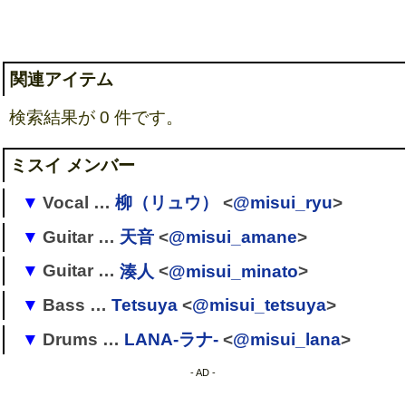
関連アイテム
検索結果が 0 件です。
ミスイ メンバー
Vocal …
柳（リュウ）
<
@misui_ryu
>
Guitar …
天音
<
@misui_amane
>
→ Ur
→
MoNoLith
Guitar …
湊人
<
@misui_minato
>
→
JoKer
→
ミスイ
→
AMARANYX
(Masahito)、PSYCHE―プシュケ
Bass …
Tetsuya
<
@misui_tetsuya
>
→ HiSpeedDeathBanana(たくち)
[要出典]
―
→
魚屋BATEIRA
(マグロ)
Drums …
LANA-ラナ-
<
@misui_lana
>
→
パノラマ虚構ゼノン
(テツヤ)
→
IGGY
(リュカ)
→ (
holyclock
)(琢弥)→
HOLYCLOCK
→
ミスイ
(Tetsuya)
→
jubily
(霞-Kasumi-)
- AD -
→
ミスイ
(天音)
→
KING
(サポート)、
SIRENE
(サポート)、
血舐めゆ
[
1
]
→
A＆D
(KENZy)