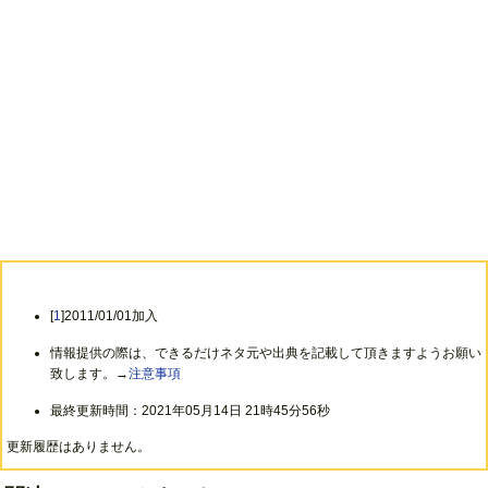
る。
!
(サポート)
→
極彩G12
(サポート)、ソロ
→
ミスイ
(湊人)
→
ミスイ
(LANA)
[
1
]2011/01/01加入
情報提供の際は、できるだけネタ元や出典を記載して頂きますようお願い
致します。→
注意事項
最終更新時間：2021年05月14日 21時45分56秒
更新履歴はありません。