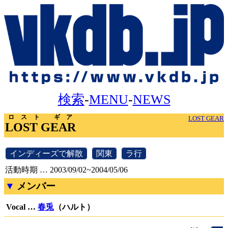
検索
-
MENU
-
NEWS
ロスト ギア
LOST GEAR
LOST GEAR
[
インディーズで解散
]
[
関東
]
[
ラ行
]
活動時期 … 2003/09/02~2004/05/06
メンバー
Vocal …
春兎
（ハルト）