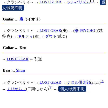
[
1
]
→ クランベリィ～ →
LOST GEAR
→
シルバリズム
→
[
個
人/状況不明
]
Guitar …
庵
（イオリ）
→ クランベリィ～ →
LOST GEAR
(庵) → (
彩-PSYCHO-
)(越
谷 庵) →
ギルティ
(庵) →
ダウト
(威吹)
Guitar … Ken
→
LOST GEAR
→ 引退
Bass …
Shun
[
2
]
→ クランベリィ～ →
LOST GEAR
→
テロル倶楽部
(Shun)
[
3
]
→
くりから。
(二期/しゅん)
→
[
個人/状況不明
]