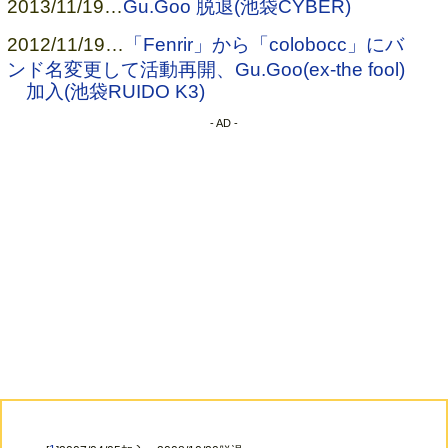
2013/11/19
…
Gu.Goo 脱退(池袋CYBER)
→
PROJECT Eden
(紫夜那)、
AQUA-
LEAF
(kohey)、
ウンパァルンパ
(KO-HEI)
2012/11/19
…
「Fenrir」から「colobocc」にバ
[
1
]
ンド名変更して活動再開、Gu.Goo(ex-the fool)
→
ジゴロ
(華遊)
加入(池袋RUIDO K3)
→
Fenrir
(kohey)
- AD -
→
Fenrir
(kohey)、
PROJECT Eden
(シヤナ)
→ KNIGHT FENRIR、
CROSS DRIVE
(KOHEY)
→
colobocc
→
colobocc
(KOHEY)、KNIGHT FENRIR(久遠)