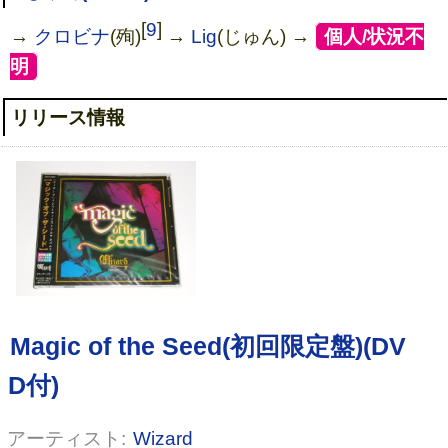
[
9
]
→
クロビナ
(殉)
→
Lig
(じゅん) →
[
個人/状況不
明
]
リリース情報
Ophelia
Wizard