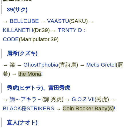
39(サク)
→
BELLCUBE
→
VAASTU
(SAKU) →
KILLANETH
(Dr.39) →
TRNTY D：
CODE
(Manipulator.39)
屑希(クズキ)
→ 業 →
Ghost†phobia
(宵詩廣) →
Metis Gretel
(屑
希) →
the Möria
!
秀虎(ヒデトラ)、宮田秀虎
→
諦～アキラ～
(諦 秀虎) →
G.O.Z VII
(秀虎) →
BLACK桜STRIKERS
→
Coin Rocker Baby(s)
!
直人(ナオト)