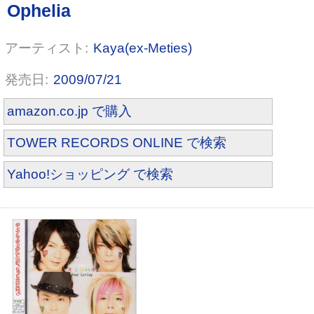
Kaya(ex-Meties)
2009/07/21
amazon.co.jp で購入
clockwork oblivion
TOWER RECORDS ONLINE で検索
Yahoo!ショッピング で検索