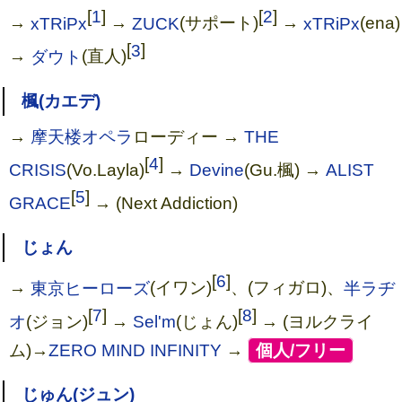
[
1
]
[
2
]
→
xTRiPx
→
ZUCK
(サポート)
→
xTRiPx
(ena)
[
3
]
→
ダウト
(直人)
楓(カエデ)
→
摩天楼オペラ
ローディー →
THE
[
4
]
CRISIS
(Vo.Layla)
→
Devine
(Gu.楓) →
ALIST
[
5
]
GRACE
→ (Next Addiction)
じょん
Magic of the Seed(初回限定盤)(DV
[
6
]
→
東京ヒーローズ
(イワン)
、(フィガロ)、
半ラヂ
D付)
[
7
]
[
8
]
オ
(ジョン)
→
Sel'm
(じょん)
→ (ヨルクライ
ム)→
ZERO MIND INFINITY
→
[
個人/フリー
]
じゅん(ジュン)