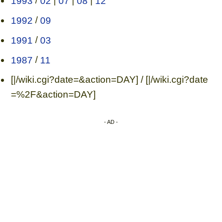
1993
/
02
|
07
|
08
|
12
1992
/
09
1991
/
03
1987
/
11
[|/wiki.cgi?date=&action=DAY] / [|/wiki.cgi?date
=%2F&action=DAY]
- AD -