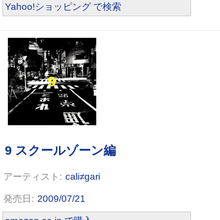
Yahoo!ショッピング で検索
cali≠gari
Zany Zap Complex #1
2009/07/21