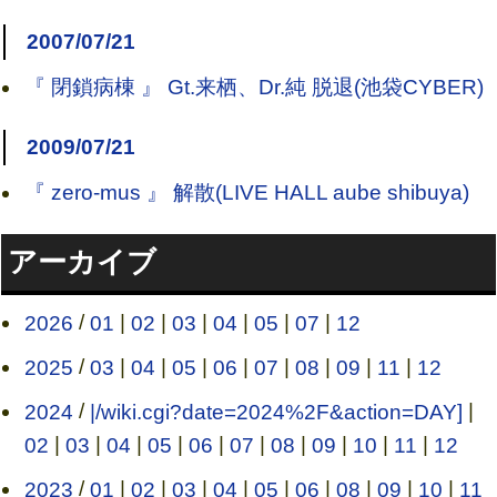
2007/07/21
『 閉鎖病棟 』 Gt.来栖、Dr.純 脱退(池袋CYBER)
2009/07/21
『 zero-mus 』 解散(LIVE HALL aube shibuya)
アーカイブ
2026
/
01
|
02
|
03
|
04
|
05
|
07
|
12
2025
/
03
|
04
|
05
|
06
|
07
|
08
|
09
|
11
|
12
2024
/
|/wiki.cgi?date=2024%2F&action=DAY]
|
02
|
03
|
04
|
05
|
06
|
07
|
08
|
09
|
10
|
11
|
12
2023
/
01
|
02
|
03
|
04
|
05
|
06
|
08
|
09
|
10
|
11