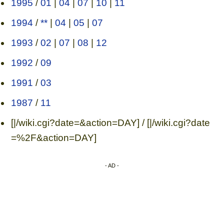
1995
/
01
|
04
|
07
|
10
|
11
1994
/
**
|
04
|
05
|
07
1993
/
02
|
07
|
08
|
12
1992
/
09
1991
/
03
1987
/
11
[|/wiki.cgi?date=&action=DAY] / [|/wiki.cgi?date
=%2F&action=DAY]
- AD -