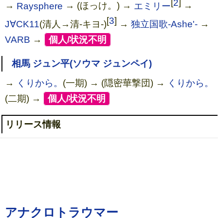
[
2
]
→
Raysphere
→ (ほっけ。) →
エミリー
→
アナクロトラウマー
[
3
]
J∀CK11
(清人→清-キヨ-)
→
独立国歌-Ashe'-
→
VARB
→
[
個人/状況不明
]
相馬 ジュン平(ソウマ ジュンペイ)
→
くりから。
(一期) → (隠密華撃団) →
くりから。
(二期) →
[
個人/状況不明
]
リリース情報