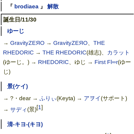
『
brodiaea
』
解散
誕生日/11/30
ゆーじ
→
GravityZEЯO
→
GravityZEЯO
、
THE
RHEDORIC
→
THE RHEDORIC
(雄志)、
カラット
(ゆーじ。) →
RHEDORIC
、ゆじ →
First Fl∞r
(ゆー
じ)
景(ケイ)
→ ?・dear →
ふりぃ
(Keyta) →
アヲイ
(サポート)
[
1
]
→
サディ
(景)
清-キヨ-(キヨ)