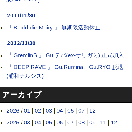
2011/11/30
『 Bladd die Mairy 』 無期限活動休止
2012/11/30
『 GremlinS 』 Gu.テバ(ex-オリガミ) 正式加入
『 DEEP RAVE 』 Gu.Rumina、Gu.RYO 脱退
(浦和ナルシス)
アーカイブ
2026
/
01
|
02
|
03
|
04
|
05
|
07
|
12
2025
/
03
|
04
|
05
|
06
|
07
|
08
|
09
|
11
|
12