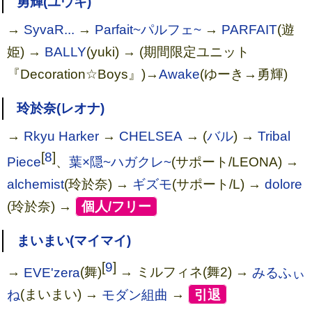
勇輝(ユウキ)
→
SyvaR...
→
Parfait~パルフェ~
→
PARFAIT
(遊
姫) →
BALLY
(yuki) → (期間限定ユニット
『Decoration☆Boys』)→
Awake
(ゆーき→勇輝)
玲於奈(レオナ)
→
Rkyu Harker
→
CHELSEA
→ (
バル
) →
Tribal
[
8
]
Piece
、
葉×隠~ハガクレ~
(サポート/LEONA) →
alchemist
(玲於奈) →
ギズモ
(サポート/L) →
dolore
(玲於奈) →
[
個人/フリー
]
まいまい(マイマイ)
[
9
]
→
EVE'zera
(舞)
→ ミルフィネ(舞2) →
みるふぃ
ね
(まいまい) →
モダン組曲
→
[
引退
]