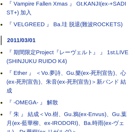
『 Vampire Fallen Xmas 』 Gt.KANJI(ex-+SADI
ST+) 加入
『 VELGREED 』 Ba.珪 脱退(難波ROCKETS)
2011/03/01
『 期間限定Project『レーヴェルト』 』 1st.LIVE
(SHINJUKU RUIDO K4)
『 Ether 』 ＜Vo.夢詩、Gu.樂(ex-死刑宣告)、心
(ex-死刑宣告)、朱音(ex-死刑宣告)＞新バンド 結
成
『 -OMEGA- 』 解散
『 朱 』 結成＜Vo.樹、Gu.鴉(ex-Envus)、Gu.葉
月(ex-藍華柳、ex-IRODORI)、Ba.時雨(ex-ヴェ
ル)、Dr.華樹(ex-リゼルグ)＞