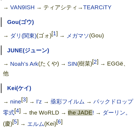
→
VAN9ISH
→ ティアシティ→
TEARCiTY
Gou(ゴウ)
[
1
]
→
ダリ(関東)
(ゴォ)
→
メガマソ
(Gou)
JUNE(ジューン)
[
2
]
→
Noah's Ark
(たくや) →
SIN
(樹菜)
→ EGGё、
他
Kei(ケイ)
[
3
]
→
nine
→
I'z
→
亟彩フイルム
→
バックドロップ
[
4
]
零式
→ the WoRLD →
the JADE
!
→
ダーリン。
[
5
]
[
6
]
(慶)
→
エルム
(Kei)