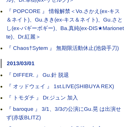
『 POPCORE 』 情報解禁＜Vo.さかえ(ex-キス
＆ネイト)、Gu.きき(ex-キス＆ネイト)、Gu.さと
し(ex-バギーボギー)、Ba.真純(ex-DIS★Marionet
te)、Dr.紅麗＞
『 Chaos†Sytem 』 無期限活動休止(池袋手刀)
2013/03/01
『 DIFFER. 』 Gu.針 脱退
『 オッドウェイ 』 1st.LIVE(SHIBUYA REX)
『 トモダチ 』 Dr.ジュン 加入
『 baroque 』 3/1、3/3の公演にGu.晃 は出演せ
ず(赤坂BLITZ)