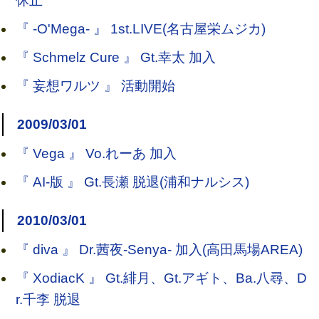
休止
『 -O'Mega- 』 1st.LIVE(名古屋栄ムジカ)
『 Schmelz Cure 』 Gt.幸太 加入
『 妄想ワルツ 』 活動開始
2009/03/01
『 Vega 』 Vo.れーあ 加入
『 AI-版 』 Gt.長瀬 脱退(浦和ナルシス)
2010/03/01
『 diva 』 Dr.茜夜-Senya- 加入(高田馬場AREA)
『 XodiacK 』 Gt.緋月、Gt.アギト、Ba.八尋、D
r.千李 脱退