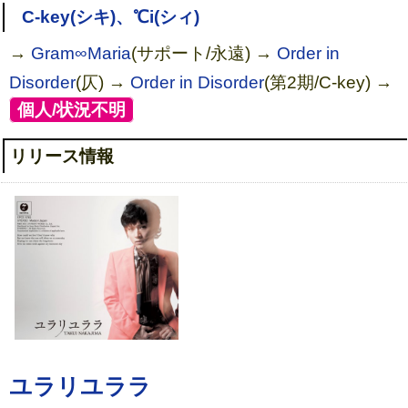
夢幻鳳影(通常盤)
C-key(シキ)、℃i(シィ)
→
Gram∞Maria
(サポート/永遠) →
Order in
Disorder
(仄) →
Order in Disorder
(第2期/C-key) →
[
個人/状況不明
]
リリース情報
TRUTH