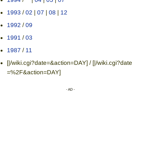
1993
/
02
|
07
|
08
|
12
1992
/
09
1991
/
03
1987
/
11
[|/wiki.cgi?date=&action=DAY] / [|/wiki.cgi?date
=%2F&action=DAY]
- AD -