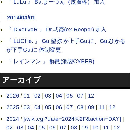
『 LuLu 』 Ba.まーつん（皮膚科） 加入
2014/03/01
『 DixdriveR 』 Dr.弌霞(ex-Reeper) 加入
『 LUCHe. 』 Gu.望弥 が上手Gu.に、Gu.ひかる
が下手Gu.に 体制変更
『 レインマン 』 解散(池袋CYBER)
アーカイブ
2026
/
01
|
02
|
03
|
04
|
05
|
07
|
12
2025
/
03
|
04
|
05
|
06
|
07
|
08
|
09
|
11
|
12
2024
/
|/wiki.cgi?date=2024%2F&action=DAY]
|
02
|
03
|
04
|
05
|
06
|
07
|
08
|
09
|
10
|
11
|
12