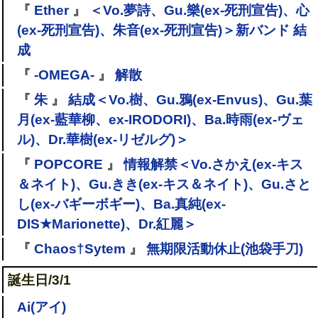
『
Ether
』
＜Vo.夢詩、Gu.樂(ex-死刑宣告)、心
(ex-死刑宣告)、朱音(ex-死刑宣告)＞新バンド 結
成
『
-OMEGA-
』
解散
『
朱
』
結成＜Vo.樹、Gu.鴉(ex-Envus)、Gu.葉
月(ex-藍華柳、ex-IRODORI)、Ba.時雨(ex-ヴェ
ル)、Dr.華樹(ex-リゼルグ)＞
『
POPCORE
』
情報解禁＜Vo.さかえ(ex-キス
＆ネイト)、Gu.きき(ex-キス＆ネイト)、Gu.さと
し(ex-バギーボギー)、Ba.真純(ex-
DIS★Marionette)、Dr.紅麗＞
『
Chaos†Sytem
』
無期限活動休止(池袋手刀)
誕生日/3/1
Ai(アイ)