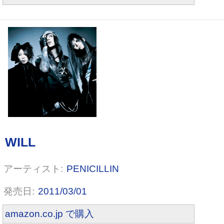
BURN ONESELF OUT [DVD]
PENICILLIN
2011/03/01
amazon.co.jp で購入