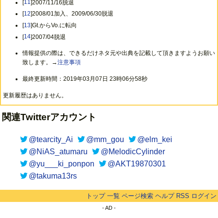
[
11
]2007/11/16脱退
[
12
]2008/01加入、2009/06/30脱退
[
13
]Gt.からVo.に転向
[
14
]2007/04脱退
情報提供の際は、できるだけネタ元や出典を記載して頂きますようお願い
致します。→
注意事項
最終更新時間：2019年03月07日 23時06分58秒
更新履歴はありません。
関連Twitterアカウント
@tearcity_Ai
@mm_gou
@elm_kei
@NiAS_atumaru
@MelodicCylinder
@yu___ki_ponpon
@AKT19870301
@takuma13rs
トップ
一覧
ページ検索
ヘルプ
RSS
ログイン
- AD -