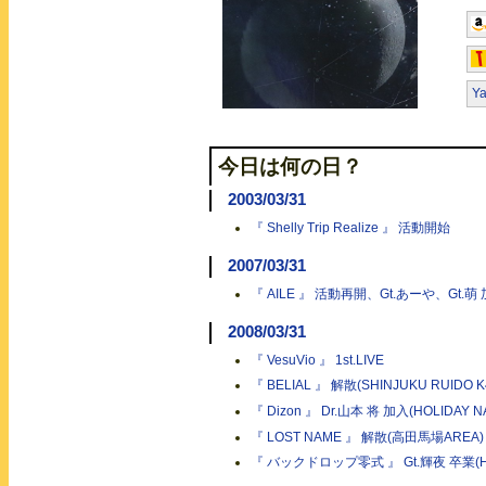
Y
今日は何の日？
2003/03/31
『 Shelly Trip Realize 』 活動開始
2007/03/31
『 AILE 』 活動再開、Gt.あーや、Gt.萌 加
2008/03/31
『 VesuVio 』 1st.LIVE
『 BELIAL 』 解散(SHINJUKU RUIDO K
『 Dizon 』 Dr.山本 将 加入(HOLIDAY N
『 LOST NAME 』 解散(高田馬場AREA)
『 バックドロップ零式 』 Gt.輝夜 卒業(HOL