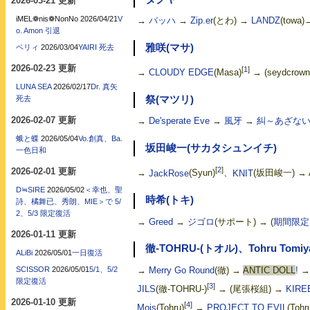
2026-03-21 更新
iMEL❁nis❁NonNo
2026/04/21
V
→
バッハ
→
Zip.er
(とわ) →
LANDZ
(towa)
o. Amon 引退
雅咲(マサ)
ベリィ
2026/03/04
YAIRI 死去
2026-02-23 更新
[
1
]
→
CLOUDY EDGE
(Masa)
→ (seydcrow
LUNA SEA
2026/02/17
Dr. 真矢
死去
祭(マツリ)
2026-02-07 更新
→
De'sperate Eve
→
風牙
→
糾～あざな
蛾と蝶
2026/05/04
Vo.創真、Ba.
坂田峻一(サカタシュンイチ)
一色日和
[
2
]
2026-02-01 更新
→
JackRose
(Syun)
、
KNIT
(坂田峻一) → 
D≒SIRE
2026/05/02
＜幸也、聖
時希(トキ)
詩、橘舞已、秀朗、MIE＞で 5/
2、5/3 限定復活
→
Greed
→
ジゴロ
(サポート) → (
期間限定Pr
2026-01-11 更新
徹-TOHRU-(トオル)、Tohru Tom
ALiBi
2026/05/01
一日復活
SCISSOR
2026/05/01
5/1、5/2
→
Merry Go Round
(徹) →
ANTIC DOLL
!
限定復活
[
3
]
JILS
(徹-TOHRU-)
→ (尾張桜組) →
KIRE
2026-01-10 更新
[
4
]
Mois
(Tohru)
→
PROJECT TO EVIL
(Tohr