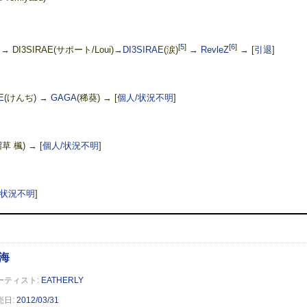
[
5
]
[
6
]
→ DI3SIRAE(サポート/Loui)→
DI3SIRAE
(涙)
→
RevleZ
→
[
引退
]
E
(けんぢ) →
GAGA
(稀葵) →
[
個人/状況不明
]
沼草 楓) →
[
個人/状況不明
]
/状況不明
]
EATHERLY
2012/03/31