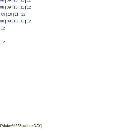
08
|
09
|
10
|
11
|
12
08
|
09
|
10
|
11
|
12
|
09
|
10
|
11
|
12
08
|
09
|
10
|
11
|
12
|
12
|
12
i.cgi?date=%2F&action=DAY]