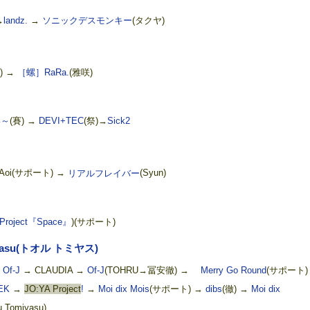
→
landz.
→
ソニックデスモンキー
(タクヤ)
n) →
［螺］RaRa.
(雅咲)
い～
(賽) →
DEVI+TEC
(祭)→
Sick2
Aoi(サポート) →
リアルフレイバー
(Syun)
oject『Space』
)(サポート)
iyasu(トオル トミヤス)
→
Of-J
→ CLAUDIA →
Of-J
(TOHRU→冨安徹) →
Merry Go Round
(サポート)
EK
→
JO:YA Project
!
→
Moi dix Mois
(サポート) →
dibs
(徹) →
Moi dix
u Tomiyasu)