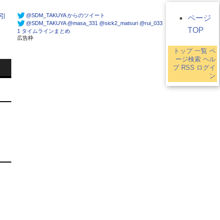
@SDM_TAKUYA からのツイート
引
ページ
@SDM_TAKUYA @masa_331 @sick2_matsuri @rui_033
TOP
1 タイムラインまとめ
広告枠
トップ
一覧
ペ
1
ージ検索
ヘル
プ
RSS
ログイ
ン