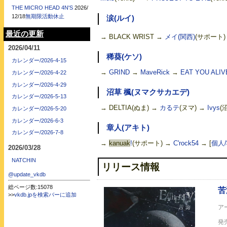
THE MICRO HEAD 4N'S
2026/
12/18
無期限活動休止
涙(ルイ)
最近の更新
→ BLACK WRIST →
メイ(関西)
(サポート) 
苦海
2026/04/11
稀葵(ケソ)
カレンダー/2026-4-15
→
GRIND
→
MaveRick
→
EAT YOU ALIV
カレンダー/2026-4-22
カレンダー/2026-4-29
沼草 楓(ヌマクサカエデ)
カレンダー/2026-5-13
→ DELTIA(ぬま) →
カるテ
(ヌマ) →
Ivys
(
カレンダー/2026-5-20
カレンダー/2026-6-3
章人(アキト)
カレンダー/2026-7-8
→
kanuak
!
(サポート) →
C'rock54
→
[
個人
2026/03/28
NATCHIN
リリース情報
@update_vkdb
総ページ数:15078
>>
vkdb.jpを検索バーに追加