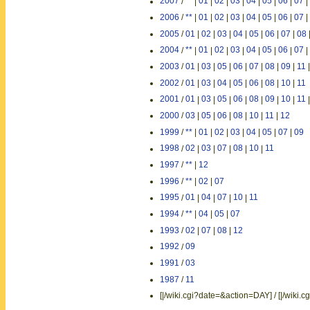
2007
/
**
|
01
|
02
|
03
|
04
|
05
|
06
|
07
|
2006
/
**
|
01
|
02
|
03
|
04
|
05
|
06
|
07
|
2005
/
01
|
02
|
03
|
04
|
05
|
06
|
07
|
08
2004
/
**
|
01
|
02
|
03
|
04
|
05
|
06
|
07
|
2003
/
01
|
03
|
05
|
06
|
07
|
08
|
09
|
11
2002
/
01
|
03
|
04
|
05
|
06
|
08
|
10
|
11
2001
/
01
|
03
|
05
|
06
|
08
|
09
|
10
|
11
2000
/
03
|
05
|
06
|
08
|
10
|
11
|
12
1999
/
**
|
01
|
02
|
03
|
04
|
05
|
07
|
09
1998
/
02
|
03
|
07
|
08
|
10
|
11
1997
/
**
|
12
1996
/
**
|
02
|
07
1995
/
01
|
04
|
07
|
10
|
11
1994
/
**
|
04
|
05
|
07
1993
/
02
|
07
|
08
|
12
1992
/
09
1991
/
03
1987
/
11
[|/wiki.cgi?date=&action=DAY] / [|/wik