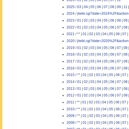
2026
/
01
|
02
|
03
|
04
|
05
|
07
|
12
2025
/
03
|
04
|
05
|
06
|
07
|
08
|
09
|
11
2024
/
|/wiki.cgi?date=2024%2F&actio
2023
/
01
|
02
|
03
|
04
|
05
|
06
|
08
|
09
2022
/
01
|
02
|
03
|
04
|
05
|
06
|
07
|
08
2021
/
**
|
01
|
02
|
03
|
04
|
05
|
06
|
07
|
2020
/
|/wiki.cgi?date=2020%2F&actio
2019
/
01
|
02
|
03
|
04
|
05
|
06
|
07
|
08
2018
/
01
|
02
|
03
|
04
|
05
|
06
|
07
|
08
2017
/
01
|
02
|
03
|
04
|
05
|
06
|
07
|
08
2016
/
01
|
02
|
03
|
04
|
05
|
06
|
07
|
08
2015
/
**
|
01
|
02
|
03
|
04
|
05
|
06
|
07
|
2014
/
01
|
02
|
03
|
04
|
05
|
06
|
07
|
08
2013
/
01
|
02
|
03
|
04
|
05
|
06
|
07
|
08
2012
/
01
|
02
|
03
|
04
|
05
|
06
|
07
|
08
2011
/
**
|
01
|
02
|
03
|
04
|
05
|
06
|
07
|
2010
/
**
|
01
|
02
|
03
|
04
|
05
|
06
|
07
|
2009
/
**
|
01
|
02
|
03
|
04
|
05
|
06
|
07
|
2008
/
**
|
01
|
02
|
03
|
04
|
05
|
06
|
07
|