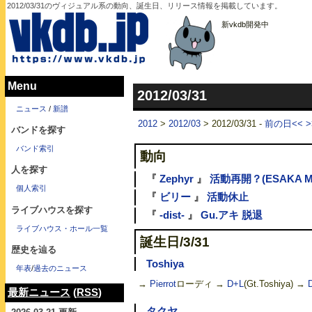
2012/03/31のヴィジュアル系の動向、誕生日、リリース情報を掲載しています。
新vkdb開発中
Menu
2012/03/31
ニュース
/
新譜
2012
>
2012/03
> 2012/03/31 -
前の日<<
バンドを探す
バンド索引
動向
人を探す
『
Zephyr
』
活動再開？(ESAKA M
個人索引
『
ビリー
』
活動休止
ライブハウスを探す
『
-dist-
』
Gu.アキ 脱退
ライブハウス・ホール一覧
誕生日/3/31
歴史を辿る
Toshiya
年表
/
過去のニュース
→
Pierrot
ローディ →
D+L
(Gt.Toshiya) →
D
最新ニュース
(
RSS
)
タクヤ