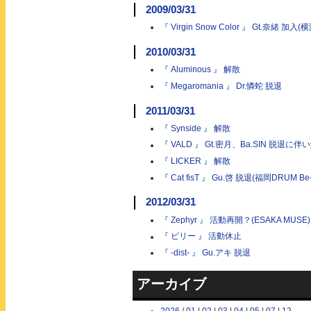
2009/03/31
『 Virgin Snow Color 』 Gt.奈
2010/03/31
『 Aluminous 』 解散
『 Megaromania 』 Dr.憐蛇 脱退
2011/03/31
『 Synside 』 解散
『 VALD 』 Gt.密月、Ba.SIN 脱退に伴
『 LICKER 』 解散
『 Cat fisT 』 Gu.啓 脱退(福岡DRUM Be-
2012/03/31
『 Zephyr 』 活動再開？(ESAKA MUSE)
『 ビリー 』 活動休止
『 -dist- 』 Gu.アキ 脱退
アーカイブ