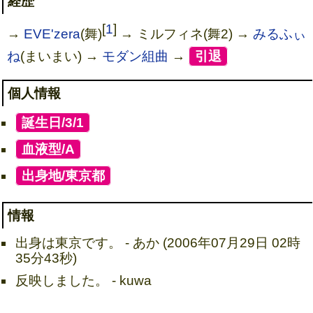
経歴
[
1
]
→
EVE'zera
(舞)
→ ミルフィネ(舞2) →
みるふぃ
ね
(まいまい) →
モダン組曲
→
[
引退
]
個人情報
[
誕生日/3/1
]
[
血液型/A
]
[
出身地/東京都
]
情報
出身は東京です。 - あか (2006年07月29日 02時
35分43秒)
反映しました。 - kuwa