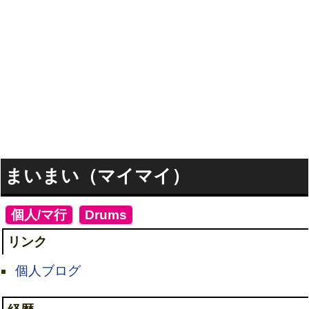
まいまい（マイマイ）
[
個人/マ行
]
[
Drums
]
リンク
個人ブログ